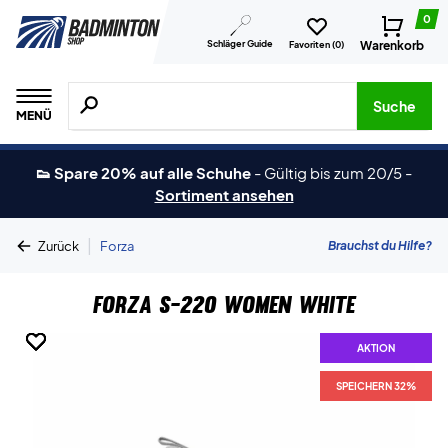
0
Schläger Guide
Warenkorb
Favoriten (
0
)
Suche nach Produkten, Marken usw.
Suche
MENÜ
👟 Spare 20% auf alle Schuhe
-
Gültig bis zum 20/5
-
Sortiment ansehen
|
Brauchst du Hilfe?
Zurück
Forza
Forza S-220 Women White
AKTION
AKTION
AKTION
AKTION
AKTION
AKTION
AKTION
SPEICHERN 32%
SPEICHERN 32%
SPEICHERN 32%
SPEICHERN 32%
SPEICHERN 32%
SPEICHERN 32%
SPEICHERN 32%