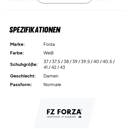
F-Zone
ist die strapazierfähige Außensohle mit einem
speziell entwickelten Muster, das in alle Richtungen
sicheren Halt bietet.
Spezifikationen
ASE
ist die TPU-Stütze unter dem Fußgewölbe, die die
Stabilität verbessert, Pronation reduziert und zusätzlichen
Halt bei schnellen Bewegungen bietet.
Marke:
Forza
Farbe:
Weiß
Spielen Sie mit Stil und Komfort – bestellen Sie Ihre Forza
37 / 37,5 / 38 / 39 / 39,5 / 40 / 40,5 /
Damen-Badmintonschuhe noch heute!
Schuhgröße:
41 / 42 / 43
Farbe: Weiß.
Geschlecht:
Damen
Passform:
Normale