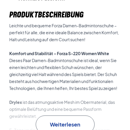
PRODUKTBESCHREIBUNG
Leichte und bequeme Forza Damen-Badmintonschuhe –
perfekt für alle, die eine ideale Balance zwischen Komfort,
Halt und Leistung auf dem Court suchen!
Komfort und Stabilität – Forza S-220 Women White
Dieses Paar Damen-Badmintonschuhe ist ideal, wenn Sie
einen leichten und flexiblen Schuh wünschen, der
gleichzeitig viel Halt während des Spiels bietet. Der Schuh
besteht aus hochwertigen Materialien und funktionalen
Technologien, die Ihnen helfen, Ihr bestes Spiel zu zeigen!
Drylex
ist das atmungsaktive Mesh im Obermaterial, das
optimale Belüftung und eine bequeme Passform
gewährleistet.
Weiterlesen