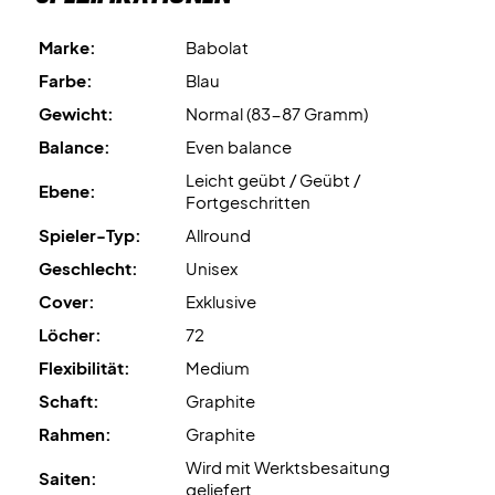
Marke:
Babolat
Expertenrat: Für diesen Schläger empfehlen wir eine
Bespannung mit Ashaway Zymax 68 TX und 10,5 kg.
Farbe:
Blau
Gewicht:
Normal (83-87 Gramm)
Balance:
Even balance
Leicht geübt / Geübt /
Ebene:
Fortgeschritten
Spieler-Typ:
Allround
Geschlecht:
Unisex
Cover:
Exklusive
Löcher:
72
Flexibilität:
Medium
Schaft:
Graphite
Rahmen:
Graphite
Wird mit Werktsbesaitung
Saiten:
geliefert