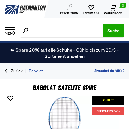
0
Schläger Guide
Warenkorb
Favoriten (
0
)
Suche nach Produkten, Marken usw.
Suche
MENÜ
👟 Spare 20% auf alle Schuhe
-
Gültig bis zum 20/5
-
Sortiment ansehen
|
Brauchst du Hilfe?
Zurück
Babolat
Babolat Satelite Spire
OUTLET
OUTLET
OUTLET
OUTLET
OUTLET
OUTLET
SPEICHERN 36%
SPEICHERN 36%
SPEICHERN 36%
SPEICHERN 36%
SPEICHERN 36%
SPEICHERN 36%