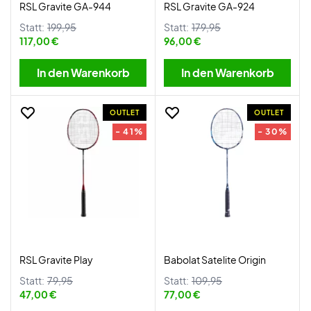
RSL Gravite GA-944
RSL Gravite GA-924
Statt:
199,95
Statt:
179,95
117,00 €
96,00 €
In den Warenkorb
In den Warenkorb
OUTLET
OUTLET
- 41%
- 30%
RSL Gravite Play
Babolat Satelite Origin
Statt:
79,95
Statt:
109,95
47,00 €
77,00 €