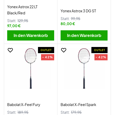
Yonex Astrox 22 LT
Yonex Astrox 3 DG ST
Black/Red
Statt:
99,95
Statt:
129,95
80,00 €
97,00 €
In den Warenkorb
In den Warenkorb
OUTLET
OUTLET
- 42%
- 42%
Babolat X-Feel Fury
Babolat X-Feel Spark
Statt:
189,95
Statt:
179,95