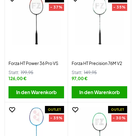
- 37%
- 35%
Forza HT Power 36 Pro VS
Forza HT Precision 76M V2
Statt:
199,95
Statt:
149,95
126,00 €
97,00 €
In den Warenkorb
In den Warenkorb
OUTLET
OUTLET
- 35%
- 30%