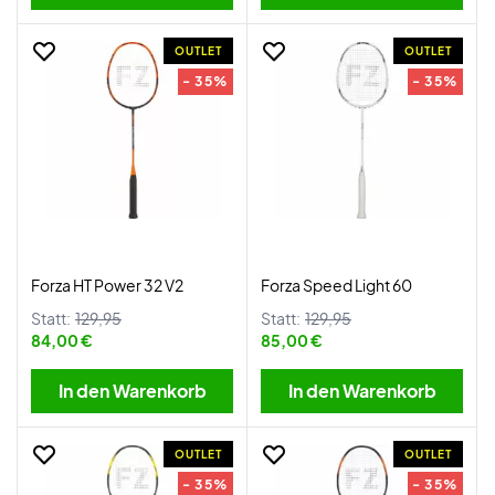
OUTLET
OUTLET
- 35%
- 35%
Forza HT Power 32 V2
Forza Speed Light 60
Statt:
129,95
Statt:
129,95
84,00 €
85,00 €
In den Warenkorb
In den Warenkorb
OUTLET
OUTLET
- 35%
- 35%