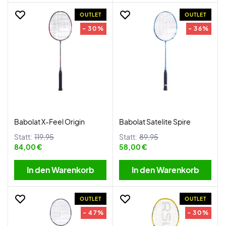
OUTLET
OUTLET
- 30%
- 36%
Babolat X-Feel Origin
Babolat Satelite Spire
Statt:
119,95
Statt:
89,95
84,00 €
58,00 €
In den Warenkorb
In den Warenkorb
OUTLET
OUTLET
- 47%
- 30%