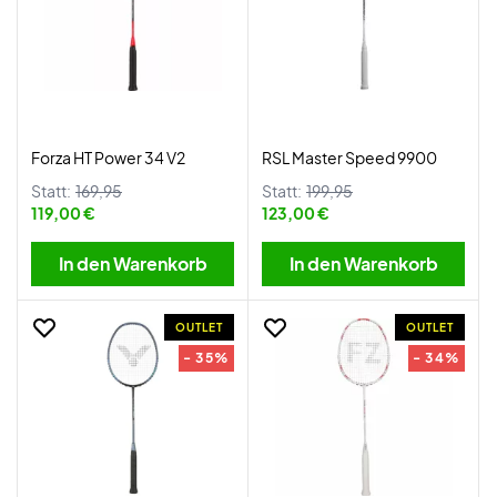
Forza HT Power 34 V2
RSL Master Speed 9900
Statt:
169,95
Statt:
199,95
119,00 €
123,00 €
In den Warenkorb
In den Warenkorb
OUTLET
OUTLET
- 35%
- 34%