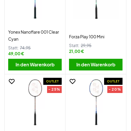
Yonex Nanoflare 001 Clear
Forza Play 100 Mini
Cyan
Statt:
29,95
Statt:
74,95
21,00 €
49,00 €
In den Warenkorb
In den Warenkorb
OUTLET
OUTLET
- 25%
- 20%