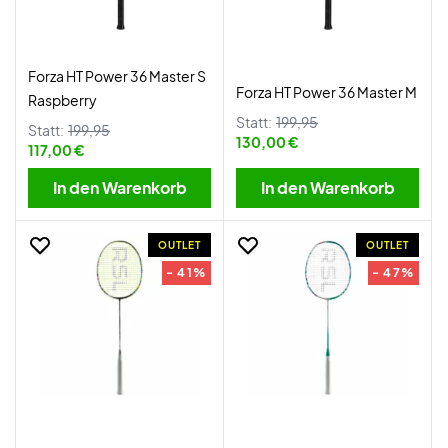
Forza HT Power 36 Master S
Forza HT Power 36 Master M
Raspberry
Statt:
199,95
Statt:
199,95
130,00 €
117,00 €
In den Warenkorb
In den Warenkorb
OUTLET
OUTLET
- 41%
- 47%