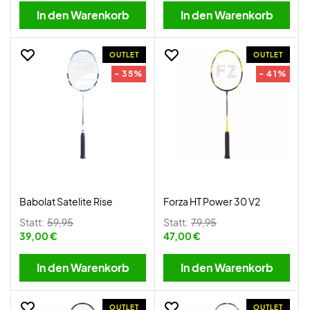
In den Warenkorb
In den Warenkorb
OUTLET
OUTLET
- 35%
- 41%
Babolat Satelite Rise
Forza HT Power 30 V2
Statt:
59,95
Statt:
79,95
39,00 €
47,00 €
In den Warenkorb
In den Warenkorb
OUTLET
OUTLET