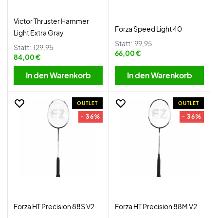
Victor Thruster Hammer
Forza Speed Light 40
Light Extra Gray
Statt:
99,95
Statt:
129,95
66,00 €
84,00 €
In den Warenkorb
In den Warenkorb
OUTLET
OUTLET
- 36%
- 36%
Forza HT Precision 88S V2
Forza HT Precision 88M V2