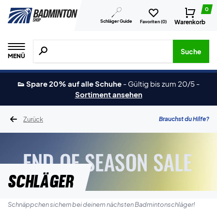
0
Schläger Guide
Warenkorb
Favoriten (
0
)
Suche nach Produkten, Marken usw.
Suche
MENÜ
👟 Spare 20% auf alle Schuhe
-
Gültig bis zum 20/5
-
Sortiment ansehen
Zurück
Brauchst du Hilfe?
Schläger
Schnäppchen sichern bei deinem nächsten Badmintonschläger!