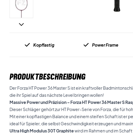
Kopflastig
Power Frame
PRODUKTBESCHREIBUNG
Der Forza HT Power 36 Master S ist ein kraftvoller Badmintonschl
die ihr Spiel auf das nächste Level bringen wollen!
Massive Power und Präzision – Forza HT Power 36 Master S Ra
Dieser Schläger gehört zur HT Power-Serie von Forza, die für hohe
Mit einer kopflastigen Balance und einem steifen Schaft ist er pe
ideal für Spieler, die selbst Geschwindigkeit erzeugen und max
Ultra High Modulus 30T Graphite
wird im Rahmen und im Schaft 