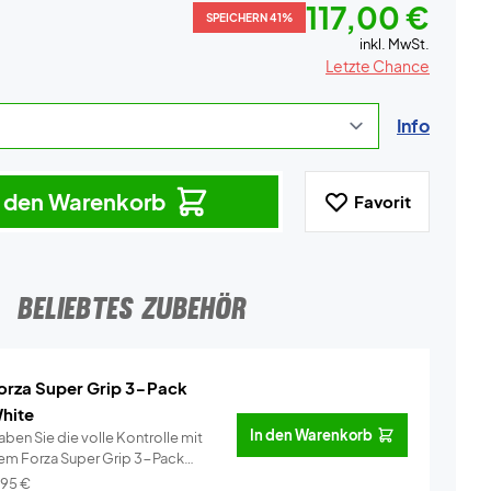
117,00 €
SPEICHERN 41%
inkl. MwSt.
Letzte Chance
Info
n den Warenkorb
Favorit
BELIEBTES ZUBEHÖR
orza Super Grip 3-Pack
hite
In den Warenkorb
ben Sie die volle Kontrolle mit
em Forza Super Grip 3-Pack
ei�...
Info
,95
€