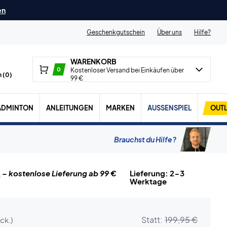
en
Geschenkgutschein
Über uns
Hilfe?
WARENKORB
0
Kostenloser Versand bei Einkäufen über
 (
0
)
99 €
ADMINTON
ANLEITUNGEN
MARKEN
AUSSENSPIEL
OUTL
Brauchst du Hilfe?
n
– kostenlose Lieferung ab 99 €
Lieferung: 2-3
Werktage
Statt:
199,95 €
ck.)