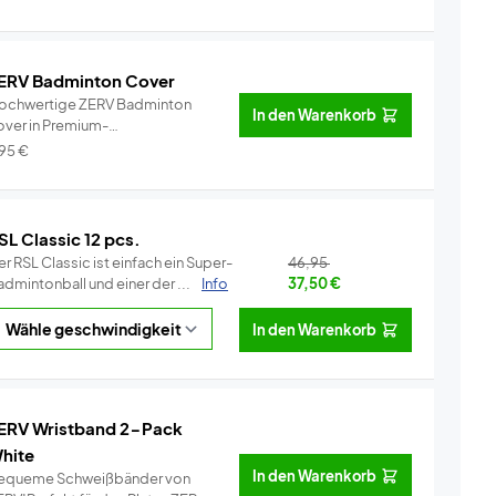
ERV Badminton Cover
ochwertige ZERV Badminton
In den Warenkorb
over in Premium-
alität!Perfekt für...
Info
,95
€
SL Classic 12 pcs.
r RSL Classic ist einfach ein Super-
46,95
dmintonball und einer der ...
Info
37,50
€
In den Warenkorb
ERV Wristband 2-Pack
hite
In den Warenkorb
equeme Schweißbänder von