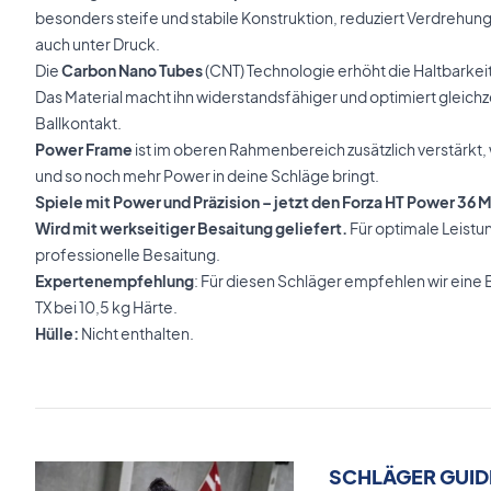
besonders steife und stabile Konstruktion, reduziert Verdrehung 
auch unter Druck.
Die
Carbon Nano Tubes
(CNT) Technologie erhöht die Haltbarkei
Das Material macht ihn widerstandsfähiger und optimiert gleich
Ballkontakt.
Power Frame
ist im oberen Rahmenbereich zusätzlich verstärkt, wa
und so noch mehr Power in deine Schläge bringt.
Spiele mit Power und Präzision – jetzt den Forza HT Power 36 
Wird mit werkseitiger Besaitung geliefert.
Für optimale Leistu
professionelle Besaitung.
Expertenempfehlung
: Für diesen Schläger empfehlen wir eine
TX bei 10,5 kg Härte.
Hülle:
Nicht enthalten.
SCHLÄGER GUID