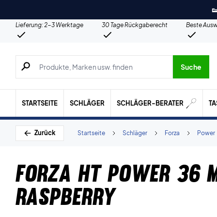

Lieferung: 2-3 Werktage
30 Tage Rückgaberecht
Beste Ausw
Suche nach Produkten, Marken usw.
Suche
STARTSEITE
SCHLÄGER
SCHLÄGER-BERATER
T
Zurück
Startseite
Schläger
Forza
Power
Forza HT Power 36 
Raspberry