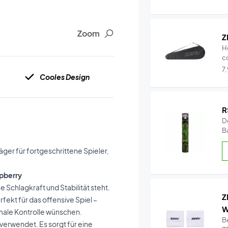
Zoom
Z
H
c
Qu
7
Cooles Design
R
De
Ba
äger für fortgeschrittene Spieler,
spberry
 Schlagkraft und Stabilität steht.
Z
rfekt für das offensive Spiel –
W
imale Kontrolle wünschen.
B
verwendet. Es sorgt für eine