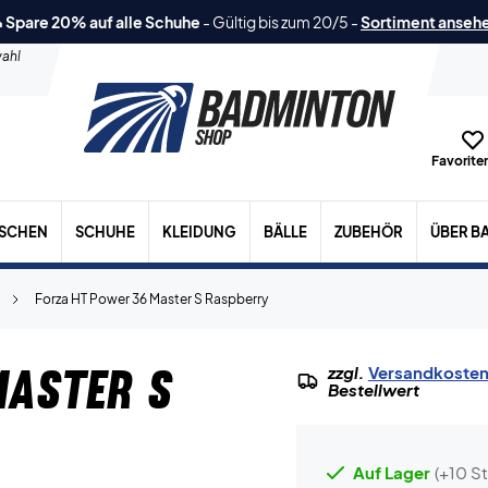
 Spare 20% auf alle Schuhe
-
Gültig bis zum 20/5
-
Sortiment anseh
ahl
Favoriten
ASCHEN
SCHUHE
KLEIDUNG
BÄLLE
ZUBEHÖR
ÜBER B
Forza HT Power 36 Master S Raspberry
Master S
zzgl.
Versandkoste
Bestellwert
Auf Lager
(+10 St