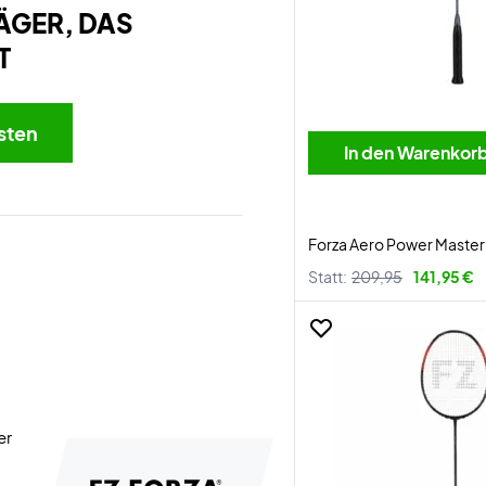
ÄGER, DAS
T
sten
In den Warenkor
Forza Aero Power Master
Statt:
209,95
141,95 €
er