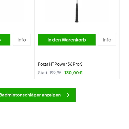
b
Info
In den Warenkorb
Info
Forza HT Power 36 Pro S
Statt:
199,95
130,00 €
Badmintonschläger anzeigen