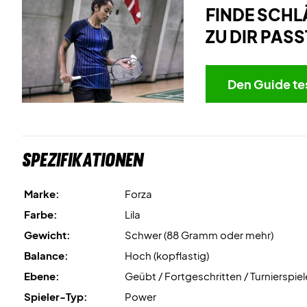
FINDE SCHL
ZU DIR PASS
Den Guide te
Spezifikationen
Marke:
Forza
Farbe:
Lila
Gewicht:
Schwer (88 Gramm oder mehr)
Balance:
Hoch (kopflastig)
Ebene:
Geübt / Fortgeschritten / Turnierspiel
Spieler-Typ:
Power