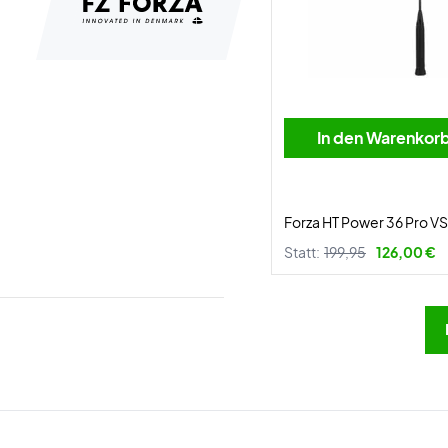
In den Warenkor
Forza HT Power 36 Pro VS
Statt:
199,95
126,00 €