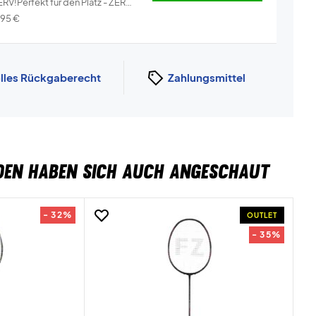
RV!Perfekt für den Platz - ZERV
i...
Info
,95
€
lles Rückgaberecht
Zahlungsmittel
DEN HABEN SICH AUCH ANGESCHAUT
- 32%
OUTLET
- 35%