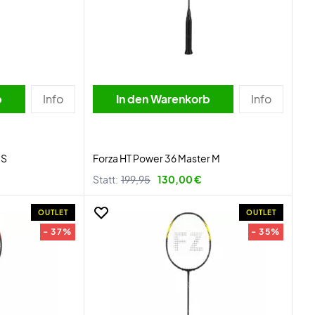
b
Info
In den Warenkorb
Info
 S
Forza HT Power 36 Master M
Statt:
199,95
130,00 €
OUTLET
OUTLET
- 37%
- 35%