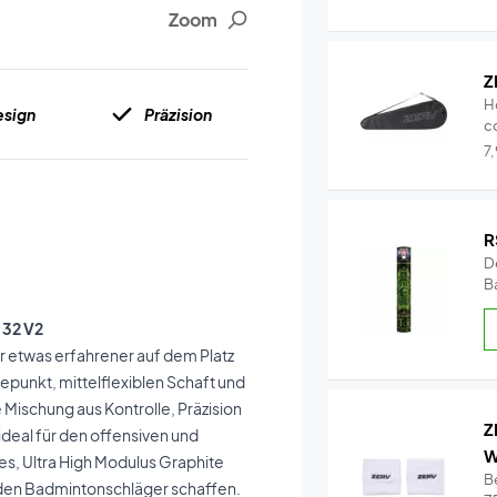
Zoom
Z
H
esign
Präzision
c
Qu
7
R
De
Ba
 32 V2
r etwas erfahrener auf dem Platz
cepunkt, mittelflexiblen Schaft und
 Mischung aus Kontrolle, Präzision
Z
 ideal für den offensiven und
W
bes, Ultra High Modulus Graphite
B
den Badmintonschläger schaffen.