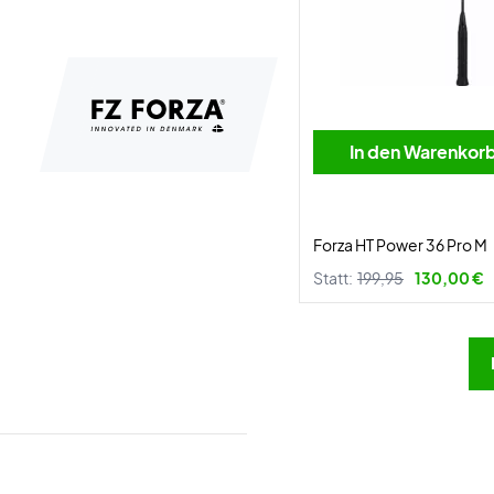
In den Warenkor
Forza HT Power 36 Pro M
Statt:
199,95
130,00 €