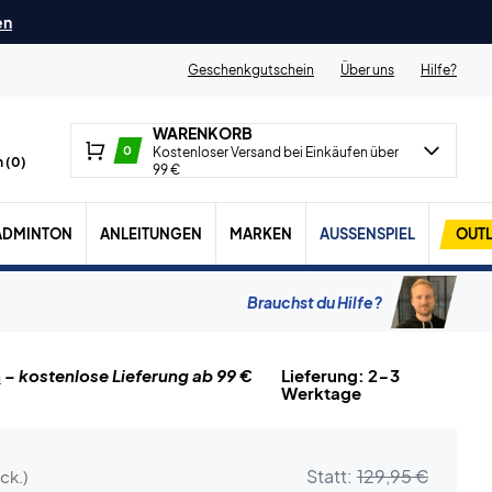
en
Geschenkgutschein
Über uns
Hilfe?
WARENKORB
0
Kostenloser Versand bei Einkäufen über
 (
0
)
99 €
ADMINTON
ANLEITUNGEN
MARKEN
AUSSENSPIEL
OUTL
Brauchst du Hilfe?
n
– kostenlose Lieferung ab 99 €
Lieferung: 2-3
Werktage
Statt:
129,95 €
ck.)