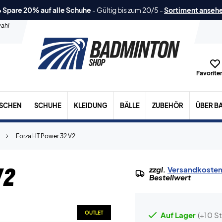
 Spare 20% auf alle Schuhe
-
Gültig bis zum 20/5
-
Sortiment anseh
ahl
Favoriten
ASCHEN
SCHUHE
KLEIDUNG
BÄLLE
ZUBEHÖR
ÜBER B
Forza HT Power 32 V2
V2
zzgl.
Versandkoste
Bestellwert
OUTLET
Auf Lager
(+10 St