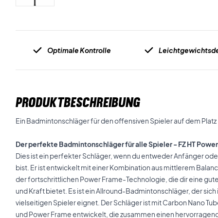
Optimale Kontrolle
Leichtgewichtsd
PRODUKTBESCHREIBUNG
Ein Badmintonschläger für den offensiven Spieler auf dem Platz
Der perfekte Badmintonschläger für alle Spieler - FZ HT Power
Dies ist ein perfekter Schläger, wenn du entweder Anfänger ode
bist. Er ist entwickelt mit einer Kombination aus mittlerem Balan
der fortschrittlichen Power Frame-Technologie, die dir eine gute
und Kraft bietet. Es ist ein Allround-Badmintonschläger, der sich
vielseitigen Spieler eignet. Der Schläger ist mit Carbon Nano Tu
und Power Frame entwickelt, die zusammen einen hervorragen