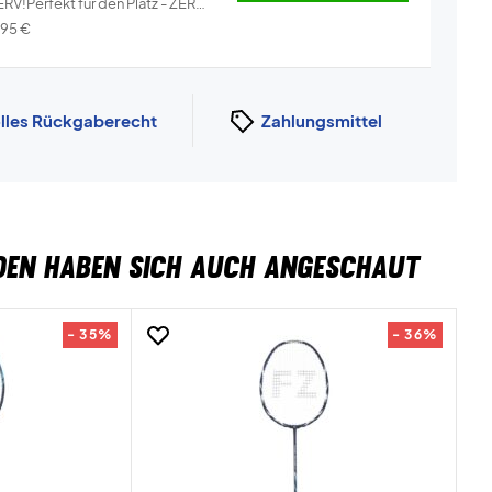
RV!Perfekt für den Platz - ZERV
i...
Info
,95
€
lles Rückgaberecht
Zahlungsmittel
DEN HABEN SICH AUCH ANGESCHAUT
- 35%
- 36%