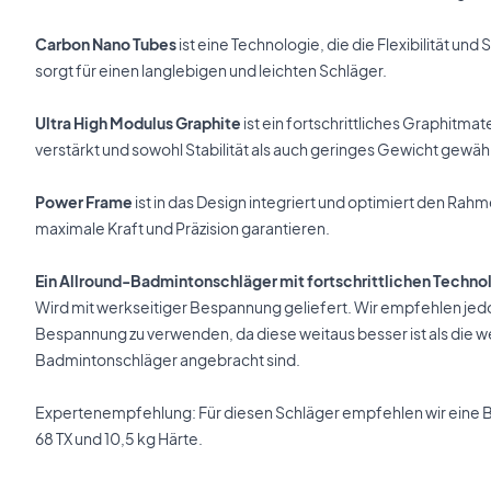
Carbon Nano Tubes
ist eine Technologie, die die Flexibilität un
sorgt für einen langlebigen und leichten Schläger.
Ultra High Modulus Graphite
ist ein fortschrittliches Graphitma
verstärkt und sowohl Stabilität als auch geringes Gewicht gewähr
Power Frame
ist in das Design integriert und optimiert den Ra
maximale Kraft und Präzision garantieren.
Ein Allround-Badmintonschläger mit fortschrittlichen Technol
Wird mit werkseitiger Bespannung geliefert. Wir empfehlen jed
Bespannung zu verwenden, da diese weitaus besser ist als die we
Badmintonschläger angebracht sind.
Expertenempfehlung: Für diesen Schläger empfehlen wir eine
68 TX und 10,5 kg Härte.