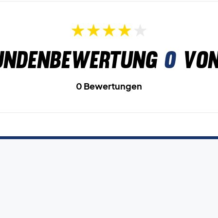
undenbewertung
0
von
0 Bewertungen