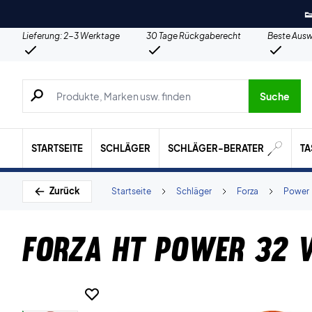

Lieferung: 2-3 Werktage
30 Tage Rückgaberecht
Beste Ausw
Suche nach Produkten, Marken usw.
Suche
STARTSEITE
SCHLÄGER
SCHLÄGER-BERATER
T
Zurück
Startseite
Schläger
Forza
Power
Forza HT Power 32 