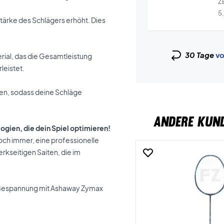
ZE
Wr
5
d Stärke des Schlägers erhöht. Dies
30 Tage
vo
terial, das die Gesamtleistung
leistet.
hmen, sodass deine Schläge
ANDERE KUN
ogien, die dein Spiel optimieren!
och immer, eine professionelle
rkseitigen Saiten, die im
 Bespannung mit Ashaway Zymax