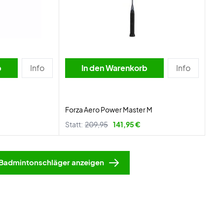
b
Info
In den Warenkorb
Info
Forza Aero Power Master M
Statt:
209,95
141,95 €
Badmintonschläger anzeigen