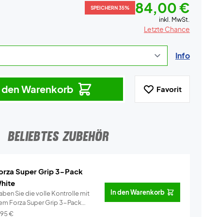
84,00 €
SPEICHERN 35%
inkl. MwSt.
Letzte Chance
Info
n den Warenkorb
Favorit
BELIEBTES ZUBEHÖR
orza Super Grip 3-Pack
hite
In den Warenkorb
ben Sie die volle Kontrolle mit
em Forza Super Grip 3-Pack
ei�...
Info
,95
€