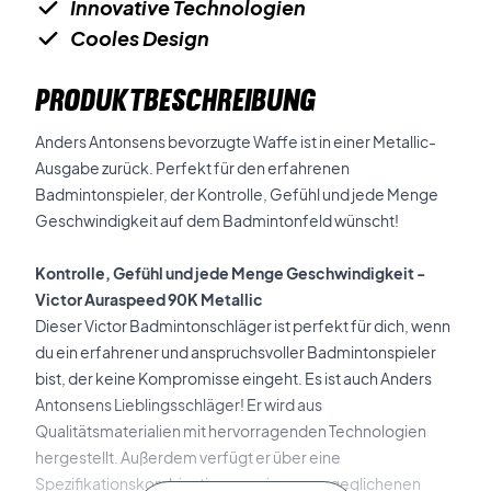
Innovative Technologien
Cooles Design
PRODUKTBESCHREIBUNG
Anders Antonsens bevorzugte Waffe ist in einer Metallic-
Ausgabe zurück. Perfekt für den erfahrenen
Badmintonspieler, der Kontrolle, Gefühl und jede Menge
Geschwindigkeit auf dem Badmintonfeld wünscht!
Kontrolle, Gefühl und jede Menge Geschwindigkeit -
Victor Auraspeed 90K Metallic
Dieser Victor Badmintonschläger ist perfekt für dich, wenn
du ein erfahrener und anspruchsvoller Badmintonspieler
bist, der keine Kompromisse eingeht. Es ist auch Anders
Antonsens Lieblingsschläger! Er wird aus
Qualitätsmaterialien mit hervorragenden Technologien
hergestellt. Außerdem verfügt er über eine
Spezifikationskombination aus einem ausgeglichenen