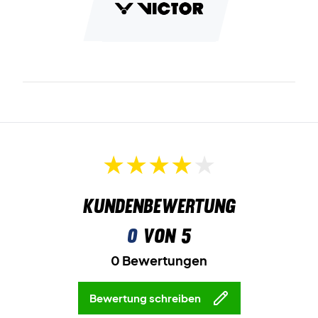
professionellen Besaitungsservice zu nutzen, damit der
Schläger von Anfang an 100% einsatzbereit ist.
Expertentipp: Für diesen Schläger empfehlen wir eine
Besaitung mit Ashaway Zymax 68 TX und einer Härte von
10,5 kg.
Wird ohne Hülle geliefert.
Kundenbewertung
0
von 5
0 Bewertungen
Bewertung schreiben