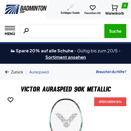
0
Schläger Guide
Warenkorb
Favoriten (
0
)
Suche nach Produkten, Marken usw.
Suche
MENÜ
👟 Spare 20% auf alle Schuhe
-
Gültig bis zum 20/5
-
Sortiment ansehen
|
Brauchst du Hilfe?
Zurück
Auraspeed
Victor Auraspeed 90K Metallic
SPEICHERN 16%