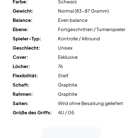
Farbe:
Schwarz
Rebound Shield
ist die Technologie, die den Rebound-
Gewicht:
Normal (83-87 Gramm)
Effekt fördert.
Balance:
Even balance
Ebene:
Fortgeschritten / Turnierspieler
Dynamic Sword
ist das schwertähnliche Rahmendesign,
das den Schläger aerodynamischer macht für mehr
Spieler-Typ:
Kontrolle / Allround
Geschwindigkeit.
Geschlecht:
Unisex
Cover:
Exklusive
Whipping Enhance System
ist die Technologie, die die
Löcher:
76
Beschleunigung deiner Schläge fördert.
Flexibilität:
Steif
Seven Six 76
sind die einzigartigen "Single Pass"
Schaft:
Graphite
Ösenlöcher, die die Reibung zwischen den Saiten
Rahmen:
Graphite
verringern. Dies reduziert den Spannungsverlust und
Saiten:
Wird ohne Besaitung geliefert
verlängert die Lebensdauer der Saiten!
Größe des Griffs:
4U / G5
Übernimm die Führung auf dem Badmintonfeld - kaufe
diesen Victor Badmintonschläger!
OHNE SAITEN GELIEFERT. Wir empfehlen, einen