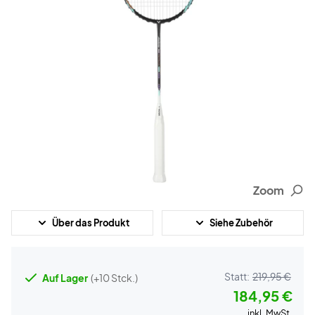
Zoom
Über das Produkt
Siehe Zubehör
Statt:
219,95 €
Auf Lager
(+10 Stck.)
184,95 €
inkl. MwSt.