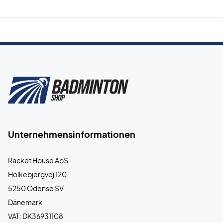
Unternehmensinformationen
Racket House ApS
Holkebjergvej 120
5250 Odense SV
Dänemark
VAT: DK36931108