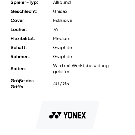
Spieler-Typ:
Allround
Wird ohne Schutzhülle geliefert.
Geschlecht:
Unisex
Cover:
Exklusive
Löcher:
76
Flexibilität:
Medium
Schaft:
Graphite
Rahmen:
Graphite
Wird mit Werktsbesaitung
Saiten:
geliefert
Größe des
4U / G5
Griffs: