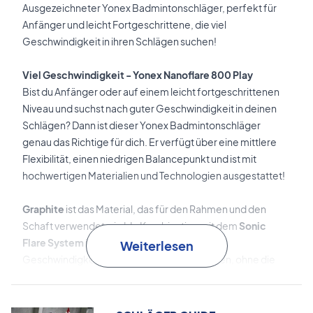
Ausgezeichneter Yonex Badmintonschläger, perfekt für
Anfänger und leicht Fortgeschrittene, die viel
Geschwindigkeit in ihren Schlägen suchen!
Viel Geschwindigkeit - Yonex Nanoflare 800 Play
Bist du Anfänger oder auf einem leicht fortgeschrittenen
Niveau und suchst nach guter Geschwindigkeit in deinen
Schlägen? Dann ist dieser Yonex Badmintonschläger
genau das Richtige für dich. Er verfügt über eine mittlere
Flexibilität, einen niedrigen Balancepunkt und ist mit
hochwertigen Materialien und Technologien ausgestattet!
Graphite
ist das Material, das für den Rahmen und den
Schaft verwendet wird. In Kombination mit dem
Sonic
Flare System
im Rahmen sorgt dies für gute
Weiterlesen
Geschwindigkeit und Kraft in deinen Schlägen, ohne die
Präzision zu beeinträchtigen.
Slim Shaft
ist die Designtechnologie hinter dem dünnen