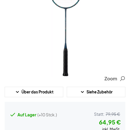
Zoom
Über das Produkt
Siehe Zubehör
Statt:
79,95 €
Auf Lager
(+10 Stck.)
64,95 €
inkl. MwSt.