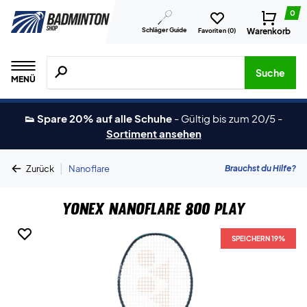
0
Schläger Guide
Warenkorb
Favoriten (
0
)
Suche nach Produkten, Marken usw.
Suche
MENÜ
👟 Spare 20% auf alle Schuhe
-
Gültig bis zum 20/5
-
Sortiment ansehen
|
Brauchst du Hilfe?
Zurück
Nanoflare
Yonex Nanoflare 800 Play
SPEICHERN 19%