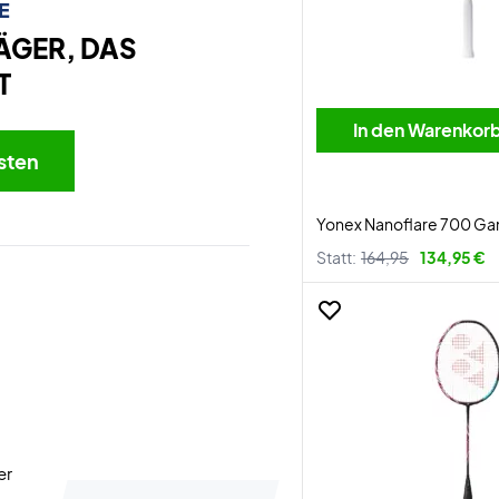
E
ÄGER, DAS
T
In den Warenkor
sten
Yonex Nanoflare 700 Ga
Statt:
164,95
134,95 €
er