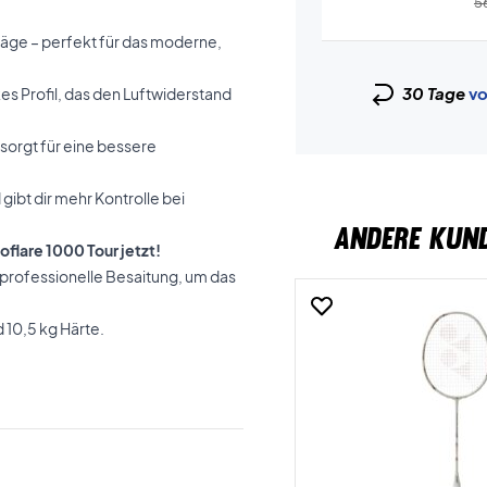
5
hläge – perfekt für das moderne,
30 Tage
vo
s Profil, das den Luftwiderstand
sorgt für eine bessere
gibt dir mehr Kontrolle bei
ANDERE KUN
flare 1000 Tour jetzt!
 professionelle Besaitung, um das
 10,5 kg Härte.