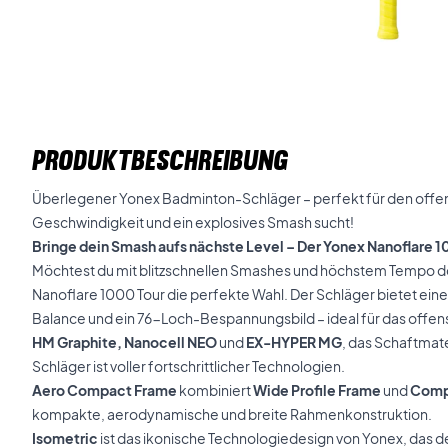
PRODUKTBESCHREIBUNG
Überlegener Yonex Badminton-Schläger – perfekt für den offen
Geschwindigkeit und ein explosives Smash sucht!
Bringe dein Smash aufs nächste Level – Der Yonex Nanoflare 1
Möchtest du mit blitzschnellen Smashes und höchstem Tempo do
Nanoflare 1000 Tour die perfekte Wahl. Der Schläger bietet eine s
Balance und ein 76-Loch-Bespannungsbild – ideal für das offen
HM Graphite, Nanocell NEO
und
EX-HYPER MG
, das Schaftmate
Schläger ist voller fortschrittlicher Technologien.
Aero Compact Frame
kombiniert
Wide Profile Frame
und
Comp
kompakte, aerodynamische und breite Rahmenkonstruktion.
Isometric
ist das ikonische Technologiedesign von Yonex, das 