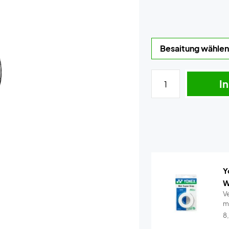
I
Y
W
Ve
m
Y.
8