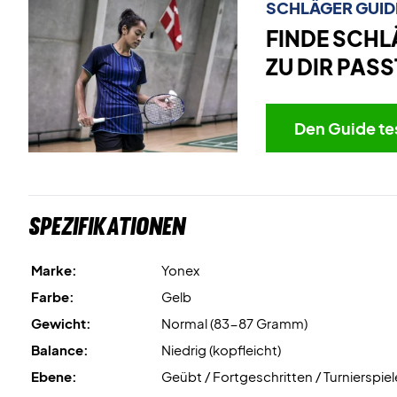
SCHLÄGER GUID
FINDE SCHL
ZU DIR PASS
Den Guide te
Spezifikationen
Marke:
Yonex
Farbe:
Gelb
Gewicht:
Normal (83-87 Gramm)
Balance:
Niedrig (kopfleicht)
Ebene:
Geübt / Fortgeschritten / Turnierspiel