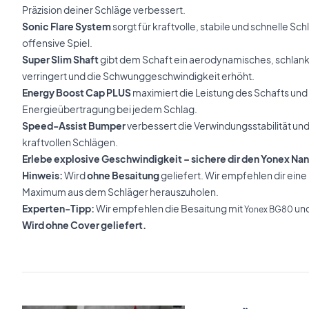
Präzision deiner Schläge verbessert.
Sonic Flare System
sorgt für kraftvolle, stabile und schnelle Sc
offensive Spiel.
Super Slim Shaft
gibt dem Schaft ein aerodynamisches, schlanke
verringert und die Schwunggeschwindigkeit erhöht.
Energy Boost Cap PLUS
maximiert die Leistung des Schafts und 
Energieübertragung bei jedem Schlag.
Speed-Assist Bumper
verbessert die Verwindungsstabilität und 
kraftvollen Schlägen.
Erlebe explosive Geschwindigkeit – sichere dir den Yonex Nano
Hinweis:
Wird
ohne Besaitung
geliefert. Wir empfehlen dir eine
Maximum aus dem Schläger herauszuholen.
Experten-Tipp:
Wir empfehlen die Besaitung mit
und
Yonex BG80
Wird ohne Cover geliefert.