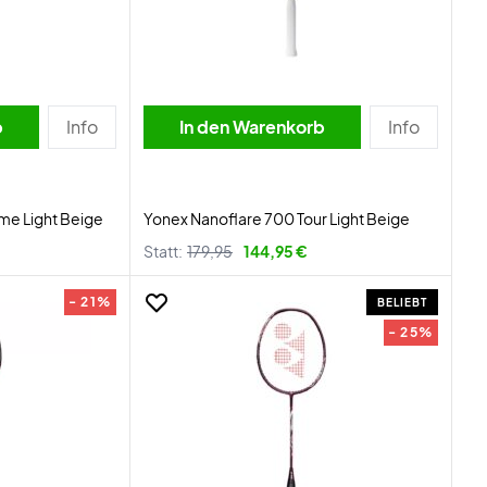
b
Info
In den Warenkorb
Info
me Light Beige
Yonex Nanoflare 700 Tour Light Beige
Statt:
179,95
144,95 €
- 21%
BELIEBT
- 25%