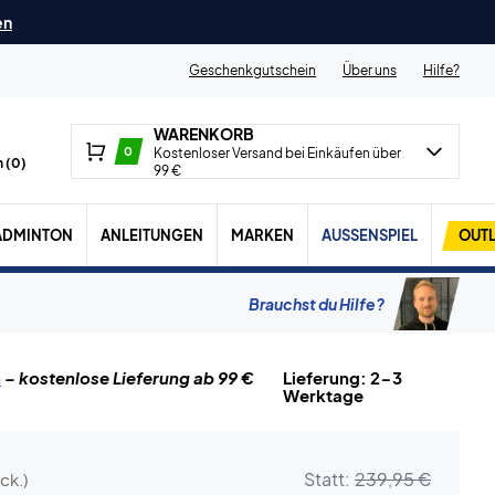
en
Geschenkgutschein
Über uns
Hilfe?
WARENKORB
0
Kostenloser Versand bei Einkäufen über
 (
0
)
99 €
ADMINTON
ANLEITUNGEN
MARKEN
AUSSENSPIEL
OUTL
Brauchst du Hilfe?
n
– kostenlose Lieferung ab 99 €
Lieferung: 2-3
Werktage
Statt:
239,95 €
ck.)