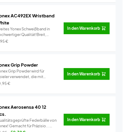
onex AC492EX Wristband
hite
In den Warenkorb
reites Yonex Schweißband in
ochwertiger Qualität!Breit,
omfor...
Info
,95
€
onex Grip Powder
onex Grip Powder wird für
In den Warenkorb
pieler verwendet, die mit
rottee-Gri...
Info
0,95
€
onex Aerosensa 40 12
cs.
In den Warenkorb
ualitätsgeprüfte Federbälle von
Yonex! Gemacht für Präzisio...
Info