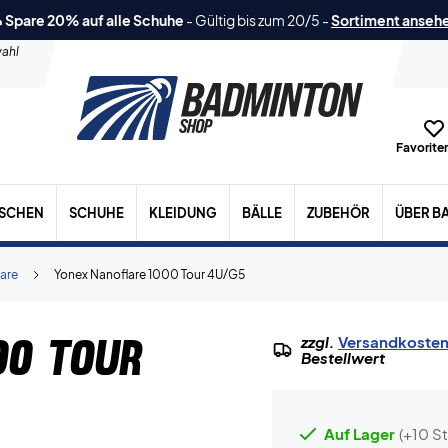
 Spare 20% auf alle Schuhe
-
Gültig bis zum 20/5
-
Sortiment anseh
ahl
Favoriten
ASCHEN
SCHUHE
KLEIDUNG
BÄLLE
ZUBEHÖR
ÜBER B
are
Yonex Nanoflare 1000 Tour 4U/G5
00 Tour
zzgl.
Versandkoste
Bestellwert
Auf Lager
(+10 St