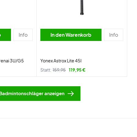
b
Info
In den Warenkorb
Info
urenai 3U/G5
Yonex Astrox Lite 45I
Statt:
159,95
119,95 €
Badmintonschläger anzeigen