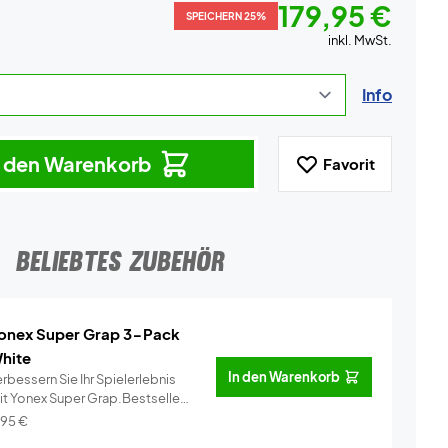
179,95 €
SPEICHERN 25%
inkl. MwSt.
Info
n den Warenkorb
Favorit
BELIEBTES ZUBEHÖR
onex Super Grap 3-Pack
hite
In den Warenkorb
rbessern Sie Ihr Spielerlebnis
it Yonex Super Grap.Bestseller
..
Info
,95
€