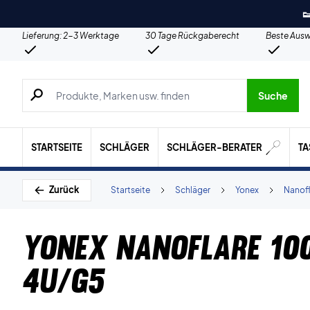

Lieferung: 2-3 Werktage
30 Tage Rückgaberecht
Beste Ausw
Suche nach Produkten, Marken usw.
Suche
STARTSEITE
SCHLÄGER
SCHLÄGER-BERATER
T
Zurück
Startseite
Schläger
Yonex
Nanofl
Yonex Nanoflare 10
4U/G5