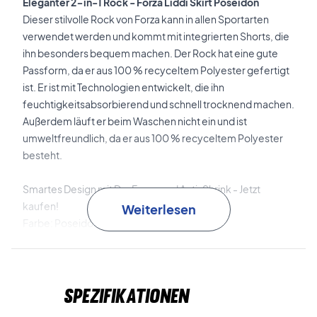
Eleganter 2-in-1 Rock - Forza Liddi Skirt Poseidon
Dieser stilvolle Rock von Forza kann in allen Sportarten
verwendet werden und kommt mit integrierten Shorts, die
ihn besonders bequem machen. Der Rock hat eine gute
Passform, da er aus 100 % recyceltem Polyester gefertigt
ist. Er ist mit Technologien entwickelt, die ihn
feuchtigkeitsabsorbierend und schnell trocknend machen.
Außerdem läuft er beim Waschen nicht ein und ist
umweltfreundlich, da er aus 100 % recyceltem Polyester
besteht.
Smartes Design mit Dry Force und Anti-Shrink - Jetzt
kaufen!
Weiterlesen
Farbe: Poseidon
Material: 100 % Recyceltes Polyester
Spezifikationen