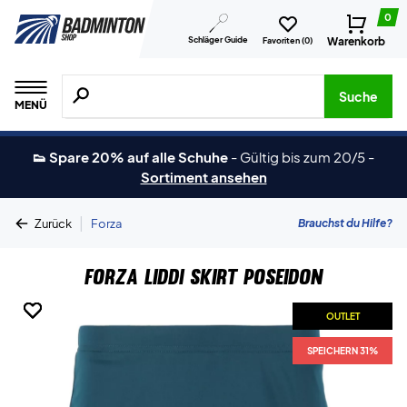
0
Schläger Guide
Warenkorb
Favoriten (
0
)
Suche nach Produkten, Marken usw.
Suche
MENÜ
👟 Spare 20% auf alle Schuhe
-
Gültig bis zum 20/5
-
Sortiment ansehen
|
Brauchst du Hilfe?
Zurück
Forza
Forza Liddi Skirt Poseidon
OUTLET
OUTLET
OUTLET
OUTLET
OUTLET
SPEICHERN 31%
SPEICHERN 31%
SPEICHERN 31%
SPEICHERN 31%
SPEICHERN 31%