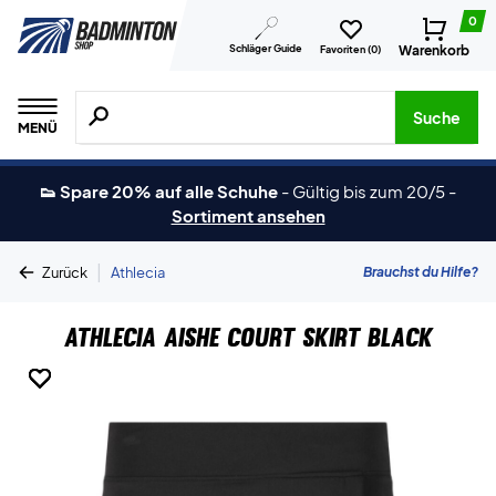
0
Schläger Guide
Warenkorb
Favoriten (
0
)
Suche nach Produkten, Marken usw.
Suche
MENÜ
👟 Spare 20% auf alle Schuhe
-
Gültig bis zum 20/5
-
Sortiment ansehen
|
Brauchst du Hilfe?
Zurück
Athlecia
Athlecia Aishe Court Skirt Black