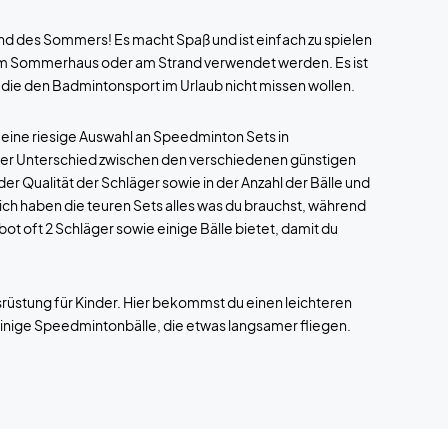
nd des Sommers! Es macht Spaß und ist einfach zu spielen
 im Sommerhaus oder am Strand verwendet werden. Es ist
, die den Badmintonsport im Urlaub nicht missen wollen.
ine riesige Auswahl an Speedminton Sets in
Der Unterschied zwischen den verschiedenen günstigen
r Qualität der Schläger sowie in der Anzahl der Bälle und
ich haben die teuren Sets alles was du brauchst, während
 oft 2 Schläger sowie einige Bälle bietet, damit du
üstung für Kinder. Hier bekommst du einen leichteren
nige Speedmintonbälle, die etwas langsamer fliegen.