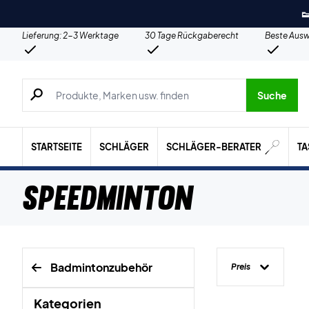

Lieferung: 2-3 Werktage
30 Tage Rückgaberecht
Beste Ausw
Suche nach Produkten, Marken usw.
Suche
STARTSEITE
SCHLÄGER
SCHLÄGER-BERATER
T
Speedminton
Badmintonzubehör
Preis
Kategorien