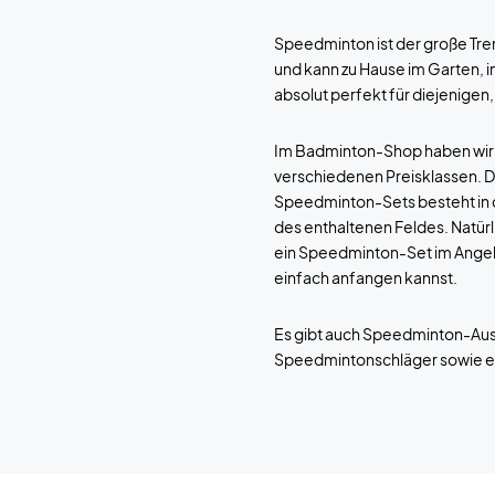
Speedminton ist der große Tre
und kann zu Hause im Garten,
absolut perfekt für diejenigen
Im Badminton-Shop haben wir e
verschiedenen Preisklassen. 
Speedminton-Sets besteht in de
des enthaltenen Feldes. Natürl
ein Speedminton-Set im Angebot
einfach anfangen kannst.
Es gibt auch Speedminton-Ausr
Speedmintonschläger sowie ei