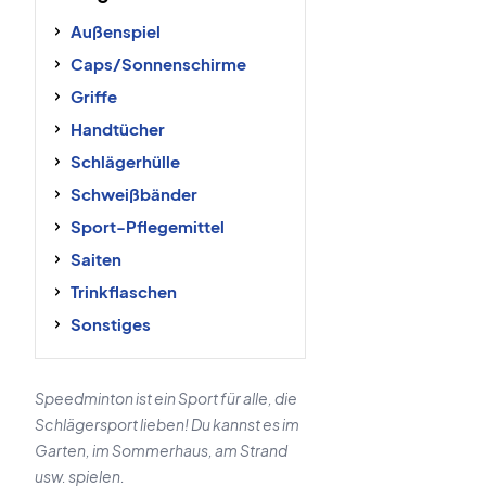
Außenspiel
Caps/Sonnenschirme
Griffe
Handtücher
Schlägerhülle
Schweißbänder
Sport-Pflegemittel
Saiten
Trinkflaschen
Sonstiges
Speedminton ist ein Sport für alle, die
Schlägersport lieben! Du kannst es im
Garten, im Sommerhaus, am Strand
usw. spielen.