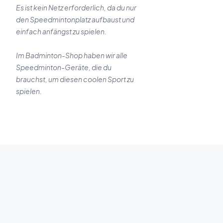
Es ist kein Netz erforderlich, da du nur
den Speedmintonplatz aufbaust und
einfach anfängst zu spielen.
Im Badminton-Shop haben wir alle
Speedminton-Geräte, die du
brauchst, um diesen coolen Sport zu
spielen.