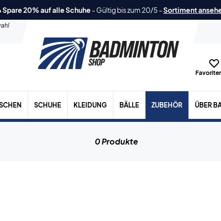
 Spare 20% auf alle Schuhe
-
Gültig bis zum 20/5
-
Sortiment anseh
ahl
Favoriten
ASCHEN
SCHUHE
KLEIDUNG
BÄLLE
ZUBEHÖR
ÜBER B
0 Produkte