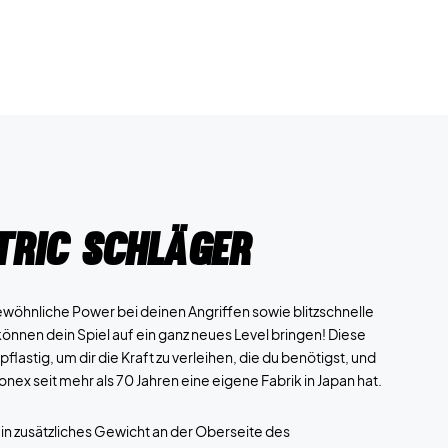
tric Schläger
gewöhnliche Power bei deinen Angriffen sowie blitzschnelle
nen dein Spiel auf ein ganz neues Level bringen! Diese
lastig, um dir die Kraft zu verleihen, die du benötigst, und
 Yonex seit mehr als 70 Jahren eine eigene Fabrik in Japan hat.
ein zusätzliches Gewicht an der Oberseite des