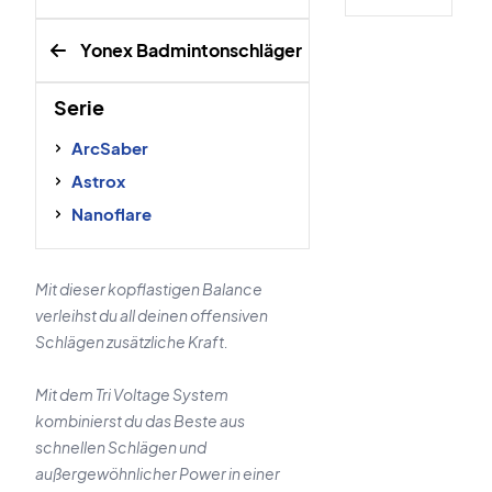
Yonex Badmintonschläger
Serie
ArcSaber
Astrox
Nanoflare
Mit dieser kopflastigen Balance
verleihst du all deinen offensiven
Schlägen zusätzliche Kraft.
Mit dem Tri Voltage System
kombinierst du das Beste aus
schnellen Schlägen und
außergewöhnlicher Power in einer