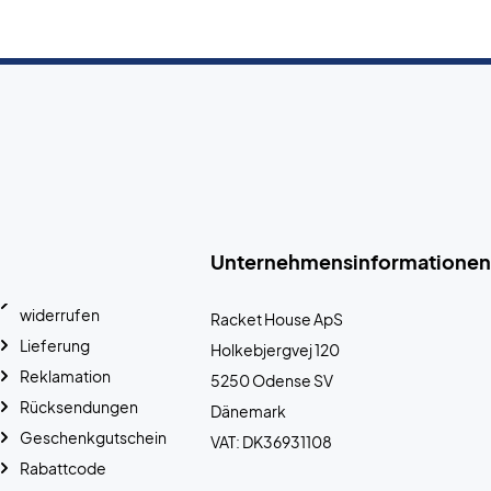
Unternehmensinformationen
widerrufen
Racket House ApS
Lieferung
Holkebjergvej 120
Reklamation
5250 Odense SV
Rücksendungen
Dänemark
Geschenkgutschein
VAT: DK36931108
Rabattcode