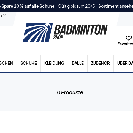
 Spare 20% auf alle Schuhe
-
Gültig bis zum 20/5
-
Sortiment anseh
ahl
Favoriten
ASCHEN
SCHUHE
KLEIDUNG
BÄLLE
ZUBEHÖR
ÜBER B
0 Produkte