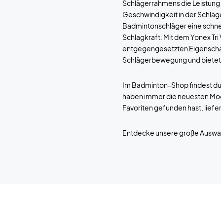
Schlägerrahmens die Leistung a
Geschwindigkeit in der Schläge
Badmintonschläger eine schnel
Schlagkraft. Mit dem Yonex Tri
entgegengesetzten Eigenscha
Schlägerbewegung und bietet 
Im Badminton-Shop findest du 
haben immer die neuesten Mod
Favoriten gefunden hast, liefern
Entdecke unsere große Auswa