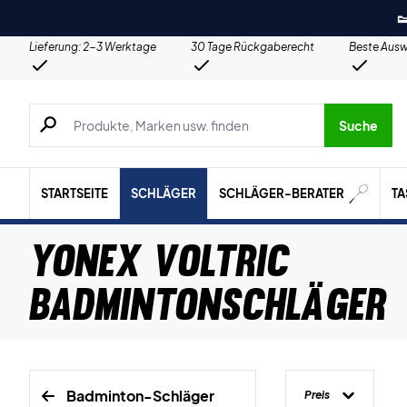

Lieferung: 2-3 Werktage
30 Tage Rückgaberecht
Beste Ausw
Suche nach Produkten, Marken usw.
Suche
STARTSEITE
SCHLÄGER
SCHLÄGER-BERATER
T
Yonex Voltric
Badmintonschläger
Badminton-Schläger
Preis