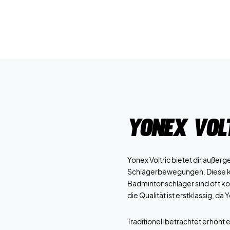
Yonex Vol
Yonex Voltric bietet dir außer
Schlägerbewegungen. Diese kön
Badmintonschläger sind oft kopf
die Qualität ist erstklassig, da
Traditionell betrachtet erhöht 