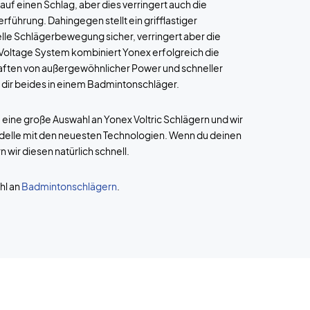
uf einen Schlag, aber dies verringert auch die
rführung. Dahingegen stellt ein grifflastiger
le Schlägerbewegung sicher, verringert aber die
 Voltage System kombiniert Yonex erfolgreich die
ften von außergewöhnlicher Power und schneller
dir beides in einem Badmintonschläger.
eine große Auswahl an Yonex Voltric Schlägern und wir
elle mit den neuesten Technologien. Wenn du deinen
 wir diesen natürlich schnell.
hl an
Badmintonschlägern
.