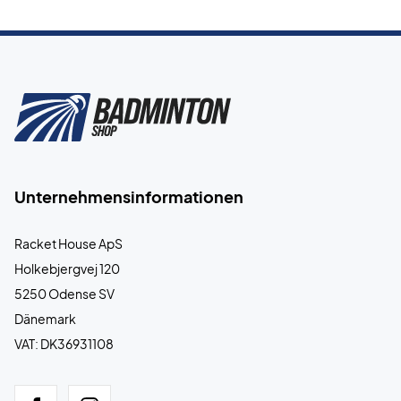
Unternehmensinformationen
Racket House ApS
Holkebjergvej 120
5250 Odense SV
Dänemark
VAT: DK36931108