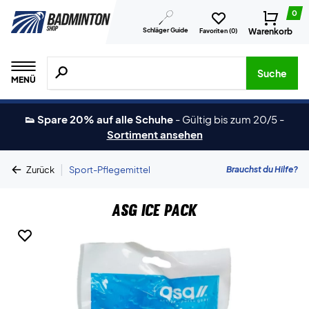
0
Schläger Guide
Warenkorb
Favoriten (
0
)
Suche nach Produkten, Marken usw.
Suche
MENÜ
👟 Spare 20% auf alle Schuhe
-
Gültig bis zum 20/5
-
Sortiment ansehen
|
Brauchst du Hilfe?
Zurück
Sport-Pflegemittel
ASG Ice Pack