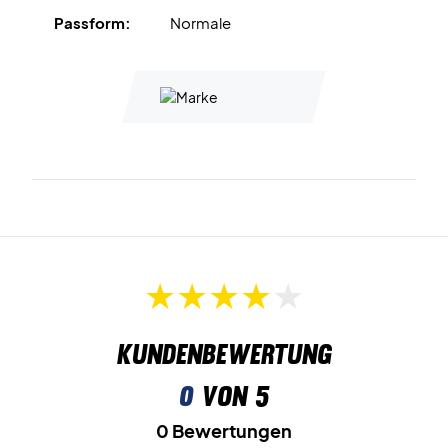
Zusammenarbeit mit Michelin entwickelt wurde. Sie bietet
Passform:
Normale
hervorragenden Grip und hohe Verschleißfestigkeit.
Verbessern Sie Ihr Spielerlebnis - kaufen Sie Ihre Babolat
Damen-Badmintonschuhe noch heute!
Farbe: Grau mit korallfarbenen Details.
Kundenbewertung
0
von 5
0 Bewertungen