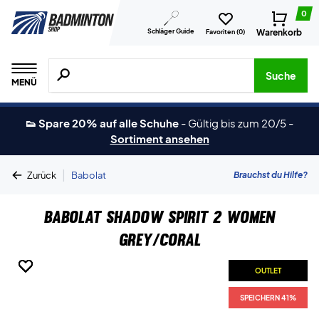
0
Schläger Guide
Warenkorb
Favoriten (
0
)
Suche nach Produkten, Marken usw.
Suche
MENÜ
👟 Spare 20% auf alle Schuhe
-
Gültig bis zum 20/5
-
Sortiment ansehen
|
Brauchst du Hilfe?
Zurück
Babolat
Babolat Shadow Spirit 2 Women
Grey/Coral
OUTLET
OUTLET
OUTLET
OUTLET
OUTLET
SPEICHERN 41%
SPEICHERN 41%
SPEICHERN 41%
SPEICHERN 41%
SPEICHERN 41%