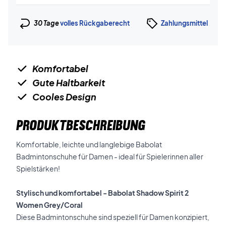
30 Tage
volles Rückgaberecht
Zahlungsmittel
Komfortabel
Gute Haltbarkeit
Cooles Design
PRODUKTBESCHREIBUNG
Komfortable, leichte und langlebige Babolat
Badmintonschuhe für Damen - ideal für Spielerinnen aller
Spielstärken!
Stylisch und komfortabel - Babolat Shadow Spirit 2
Women Grey/Coral
Diese Badmintonschuhe sind speziell für Damen konzipiert,