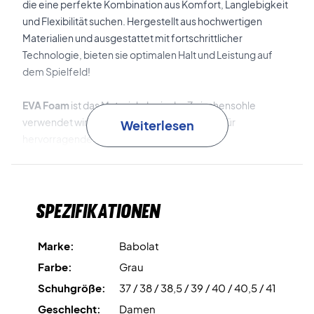
die eine perfekte Kombination aus Komfort, Langlebigkeit
und Flexibilität suchen. Hergestellt aus hochwertigen
Materialien und ausgestattet mit fortschrittlicher
Technologie, bieten sie optimalen Halt und Leistung auf
dem Spielfeld!
EVA Foam
ist das Material, das in der Zwischensohle
verwendet wird. Diese Zwischensohle sorgt für
Weiterlesen
hervorragende Stoßdämpfung.
Active Sculpture
verbessert die Flexibilität und Stabilität
der Schuhe, wodurch schnelle und sichere
Spezifikationen
Richtungswechsel erleichtert werden.
Active Rocker
ist die abgerundete Außensohle, die die
Marke:
Babolat
besten Voraussetzungen für schnellere und
Farbe:
Grau
geschmeidigere Bewegungen schafft.
Schuhgröße:
37 / 38 / 38,5 / 39 / 40 / 40,5 / 41
Michelin Sole
ist die langlebige Außensohle, die in
Geschlecht:
Damen