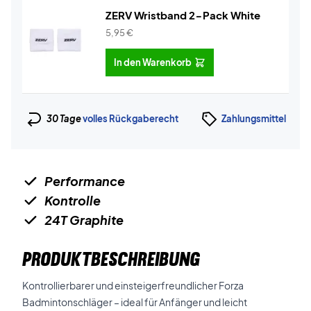
ZERV Wristband 2-Pack White
5,95
€
In den Warenkorb
30 Tage
volles Rückgaberecht
Zahlungsmittel
Performance
Kontrolle
24T Graphite
PRODUKTBESCHREIBUNG
Kontrollierbarer und einsteigerfreundlicher Forza
Badmintonschläger – ideal für Anfänger und leicht