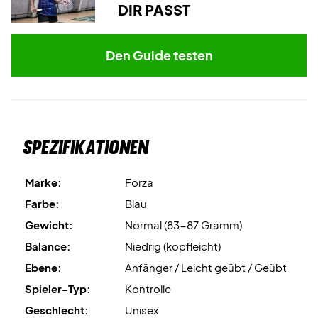
DIR PASST
Carbon Nano Tubes
ist die Technologie, die das Material
verstärkt und eine stabile und kontrollierte
Den Guide testen
Energieübertragung gewährleistet.
Starte durch – kaufe diesen Forza Badmintonschläger
noch heute!
Hinweis:
Wird mit
Werkssaiten
geliefert. Wir empfehlen
Spezifikationen
eine professionelle Besaitung für optimale Leistung.
Marke:
Forza
Expertenempfehlung:
Wir empfehlen eine Besaitung mit
Ashaway Zymax 68 TX bei 10,5 kg Zugkraft.
Farbe:
Blau
Gewicht:
Normal (83-87 Gramm)
Wird
ohne Cover
geliefert.
Balance:
Niedrig (kopfleicht)
Ebene:
Anfänger / Leicht geübt / Geübt
Spieler-Typ:
Kontrolle
Geschlecht:
Unisex