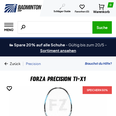
0
Schläger Guide
Warenkorb
Favoriten (
0
)
Suche nach Produkten, Marken usw.
Suche
MENÜ
👟 Spare 20% auf alle Schuhe
-
Gültig bis zum 20/5
-
Sortiment ansehen
|
Brauchst du Hilfe?
Zurück
Precision
Forza Precision TI-X1
SPEICHERN 50%
SPEICHERN 50%
SPEICHERN 50%
SPEICHERN 50%
SPEICHERN 50%
SPEICHERN 50%