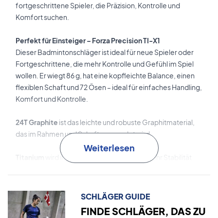
fortgeschrittene Spieler, die Präzision, Kontrolle und
Komfort suchen.
Perfekt für Einsteiger – Forza Precision TI-X1
Dieser Badmintonschläger ist ideal für neue Spieler oder
Fortgeschrittene, die mehr Kontrolle und Gefühl im Spiel
wollen. Er wiegt 86 g, hat eine kopfleichte Balance, einen
flexiblen Schaft und 72 Ösen – ideal für einfaches Handling,
Komfort und Kontrolle.
24T Graphite
ist das leichte und robuste Graphitmaterial,
das im Rahmen und Schaft verwendet wird.
Weiterlesen
Titanium
wird im Rahmen verwendet, um mehr Stabilität
und Präzision zu ermöglichen.
AirFlow
ist die aerodynamische Technologie, die den
SCHLÄGER GUIDE
Luftwiderstand verringert und die Schlägerführung
FINDE SCHLÄGER, DAS ZU
beschleunigt.