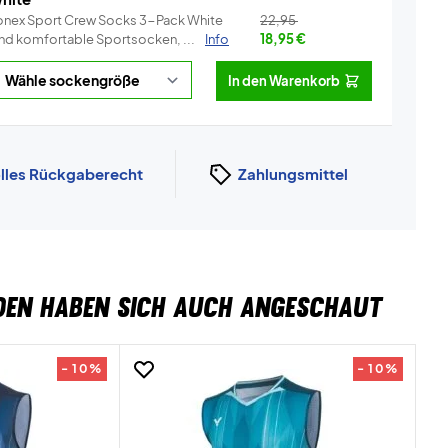
onex Sport Crew Socks 3-Pack White
22,95
ind komfortable Sportsocken, ...
Info
18,95
€
In den Warenkorb
lles Rückgaberecht
Zahlungsmittel
DEN HABEN SICH AUCH ANGESCHAUT
- 10%
- 10%