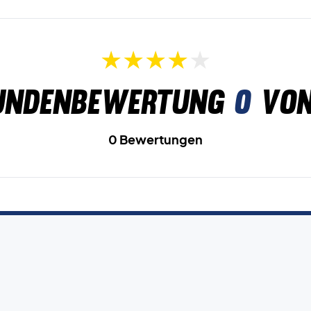
undenbewertung
0
von
0 Bewertungen