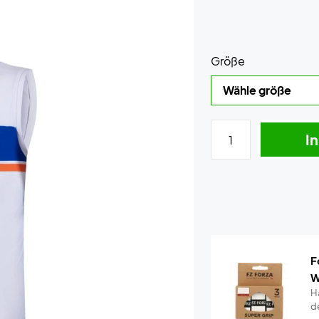
Größe
I
F
W
Ha
d