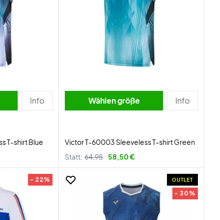
Info
Wählen größe
Info
s T-shirt Blue
Victor T-60003 Sleeveless T-shirt Green
Statt:
64,95
58,50 €
- 22%
OUTLET
- 30%