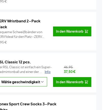
ei�...
Info
,95
€
ERV Wristband 2-Pack
lack
In den Warenkorb
equeme Schweißbänder von
RV!Ideal für den Platz - ZERV
ist...
Info
,95
€
SL Classic 12 pcs.
r RSL Classic ist einfach ein Super-
46,95
dmintonball und einer der ...
Info
37,50
€
In den Warenkorb
onex Sport Crew Socks 3-Pack
hite