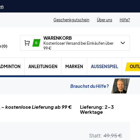
en
Geschenkgutschein
Über uns
Hilfe?
WARENKORB
0
Kostenloser Versand bei Einkäufen über
 (
0
)
99 €
ADMINTON
ANLEITUNGEN
MARKEN
AUSSENSPIEL
OUTL
Brauchst du Hilfe?
n
– kostenlose Lieferung ab 99 €
Lieferung: 2-3
Werktage
Statt:
49,95 €