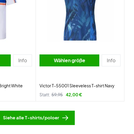
Info
Wählen größe
Info
Bright White
Victor T-55001 Sleeveless T-shirt Navy
Statt:
59,95
42,00 €
Siehe alle T-shirts/poloer