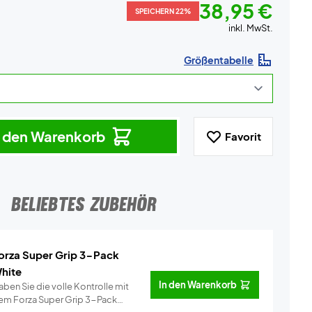
38,95 €
SPEICHERN 22%
inkl. MwSt.
Größentabelle
n den Warenkorb
Favorit
BELIEBTES ZUBEHÖR
orza Super Grip 3-Pack
hite
In den Warenkorb
ben Sie die volle Kontrolle mit
em Forza Super Grip 3-Pack