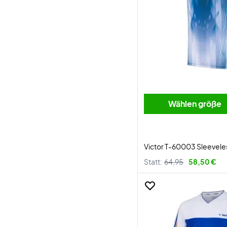
Wählen größe
Victor T-60003 Sleeveles
Statt:
64,95
58,50 €