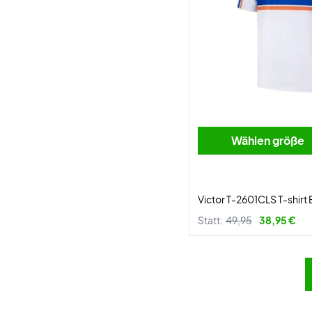
Wählen größe
Victor T-2601CLS T-shirt 
Statt:
49,95
38,95 €