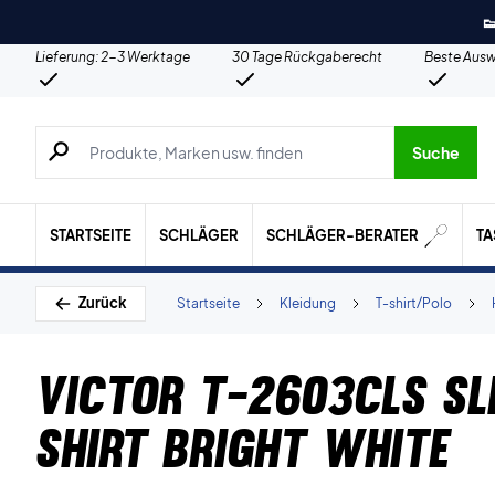

Lieferung: 2-3 Werktage
30 Tage Rückgaberecht
Beste Ausw
Suche nach Produkten, Marken usw.
Suche
STARTSEITE
SCHLÄGER
SCHLÄGER-BERATER
T
Zurück
Startseite
Kleidung
T-shirt/Polo
Victor T-2603CLS Sl
shirt Bright White