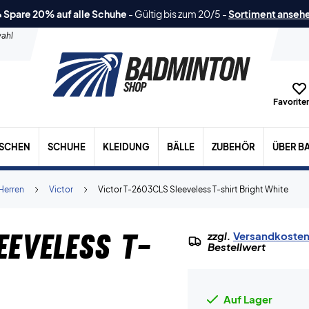
 Spare 20% auf alle Schuhe
-
Gültig bis zum 20/5
-
Sortiment anseh
ahl
Favoriten
ASCHEN
SCHUHE
KLEIDUNG
BÄLLE
ZUBEHÖR
ÜBER B
Herren
Victor
Victor T-2603CLS Sleeveless T-shirt Bright White
eeveless T-
zzgl.
Versandkoste
Bestellwert
Auf Lager