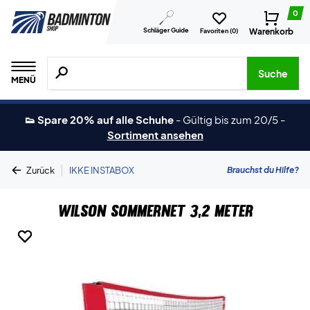
0
Schläger Guide
Warenkorb
Favoriten (
0
)
Suche nach Produkten, Marken usw.
Suche
MENÜ
👟 Spare 20% auf alle Schuhe
-
Gültig bis zum 20/5
-
Sortiment ansehen
|
Brauchst du Hilfe?
Zurück
IKKE INSTABOX
Wilson Sommernet 3,2 Meter