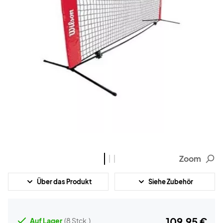
Zoom
Über das Produkt
Siehe Zubehör
109,95 €
Auf Lager
(8 Stck.)