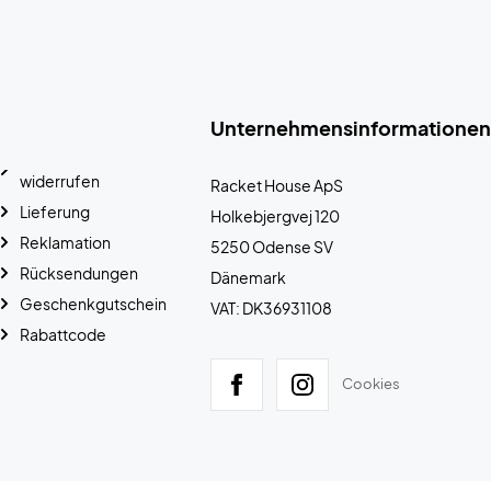
Unternehmensinformationen
widerrufen
Racket House ApS
Lieferung
Holkebjergvej 120
Reklamation
5250 Odense SV
Rücksendungen
Dänemark
Geschenkgutschein
VAT: DK36931108
Rabattcode
Cookies