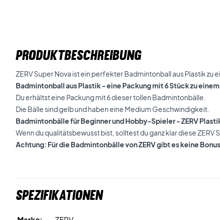
PRODUKTBESCHREIBUNG
ZERV Super Nova ist ein perfekter Badmintonball aus Plastik zu 
Badmintonball aus Plastik - eine Packung mit 6 Stück zu einem
Du erhältst eine Packung mit 6 dieser tollen Badmintonbälle.
Die Bälle sind gelb und haben eine Medium Geschwindigkeit.
Badmintonbälle für Beginner und Hobby-Spieler - ZERV Plasti
Wenn du qualitätsbewusst bist, solltest du ganz klar diese ZERV 
Achtung: Für die Badmintonbälle von ZERV gibt es keine Bonu
Spezifikationen
Marke:
ZERV