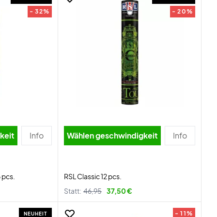
- 32%
- 20%
igkeit
Info
Wählen geschwindigkeit
Info
 pcs.
RSL Classic 12 pcs.
Statt:
46,95
37,50 €
- 11%
NEUHEIT