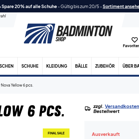
 Spare 20% auf alle Schuhe
-
Gültig bis zum 20/5
-
Sortiment anseh
ahl
Favoriten
ASCHEN
SCHUHE
KLEIDUNG
BÄLLE
ZUBEHÖR
ÜBER B
 Nova Yellow 6 pcs.
low 6 pcs.
zzgl.
Versandkoste
Bestellwert
Ausverkauft
FINAL SALE