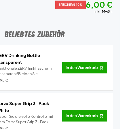
6,00 €
SPEICHERN 40%
inkl. MwSt.
BELIEBTES ZUBEHÖR
ERV Drinking Bottle
ransparent
In den Warenkorb
nktionale ZERV Trinkflasche in
ransparent!Bleiben Sie
dratisi...
Info
,95
€
orza Super Grip 3-Pack
hite
In den Warenkorb
ben Sie die volle Kontrolle mit
em Forza Super Grip 3-Pack
ei�...
Info
,95
€