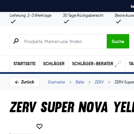

Lieferung: 2-3 Werktage
30 Tage Rückgaberecht
Beste Ausw
Suche nach Produkten, Marken usw.
Suche
STARTSEITE
SCHLÄGER
SCHLÄGER-BERATER
T
Zurück
Startseite
Bälle
ZERV
ZERV Super
ZERV Super Nova Yel