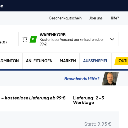
en
Geschenkgutschein
Über uns
Hilfe?
WARENKORB
0
Kostenloser Versand bei Einkäufen über
 (
0
)
99 €
ADMINTON
ANLEITUNGEN
MARKEN
AUSSENSPIEL
OUTL
Brauchst du Hilfe?
n
– kostenlose Lieferung ab 99 €
Lieferung: 2-3
Werktage
Statt:
9,95 €