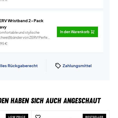
ERV Wristband 2-Pack
avy
In den Warenkorb
omfortable und stylische
chweißbänder von ZERV!Perfekt
r de...
Info
,95
€
lles Rückgaberecht
Zahlungsmittel
DEN HABEN SICH AUCH ANGESCHAUT
LOW PRICE
BESTSELLER