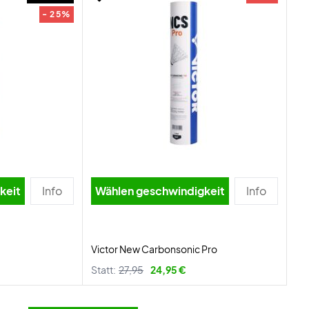
- 25%
igkeit
Info
Wählen geschwindigkeit
Info
Victor New Carbonsonic Pro
Statt:
27,95
24,95 €