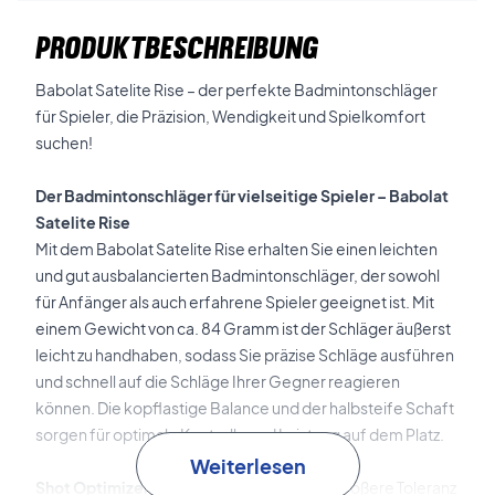
PRODUKTBESCHREIBUNG
Babolat Satelite Rise – der perfekte Badmintonschläger
für Spieler, die Präzision, Wendigkeit und Spielkomfort
suchen!
Der Badmintonschläger für vielseitige Spieler – Babolat
Satelite Rise
Mit dem Babolat Satelite Rise erhalten Sie einen leichten
und gut ausbalancierten Badmintonschläger, der sowohl
für Anfänger als auch erfahrene Spieler geeignet ist. Mit
einem Gewicht von ca. 84 Gramm ist der Schläger äußerst
leicht zu handhaben, sodass Sie präzise Schläge ausführen
und schnell auf die Schläge Ihrer Gegner reagieren
können. Die kopflastige Balance und der halbsteife Schaft
sorgen für optimale Kontrolle und Leistung auf dem Platz.
Weiterlesen
Shot Optimizer-Technologie
bietet eine größere Toleranz