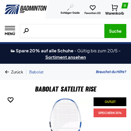
0
Schläger Guide
Warenkorb
Favoriten (
0
)
Suche nach Produkten, Marken usw.
Suche
MENÜ
👟 Spare 20% auf alle Schuhe
-
Gültig bis zum 20/5
-
Sortiment ansehen
|
Brauchst du Hilfe?
Zurück
Babolat
Babolat Satelite Rise
OUTLET
OUTLET
OUTLET
OUTLET
OUTLET
OUTLET
SPEICHERN 35%
SPEICHERN 35%
SPEICHERN 35%
SPEICHERN 35%
SPEICHERN 35%
SPEICHERN 35%