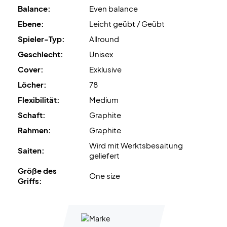
Balance:
Even balance
Ebene:
Leicht geübt / Geübt
Spieler-Typ:
Allround
Geschlecht:
Unisex
Cover:
Exklusive
Löcher:
78
Flexibilität:
Medium
Schaft:
Graphite
Rahmen:
Graphite
Wird mit Werktsbesaitung
Saiten:
geliefert
Größe des
One size
Griffs: