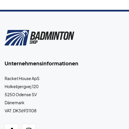
Unternehmensinformationen
Racket House ApS
Holkebjergvej 120
5250 Odense SV
Dänemark
VAT: DK36931108