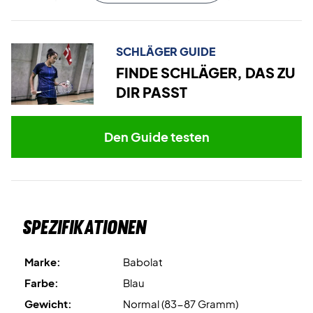
bei Ballkontakten und erleichtert präzise Schläge – egal ob
offensiv oder defensiv.
SCHLÄGER GUIDE
Der Satelite Rise ist perfekt abgestimmt für maximale
FINDE SCHLÄGER, DAS ZU
Kontrolle und Flexibilität.
DIR PASST
Verbessern Sie Ihr Spiel mit Präzision – kaufen Sie Ihren
Babolat Satelite Rise noch heute!
Den Guide testen
Expertentipp: Wir empfehlen eine Besaitung mit Ashaway
Zymax 68 TX und 10,5 kg Spannung für optimale Leistung.
Farbe: Schwarz und Blau.
Spezifikationen
Marke:
Babolat
Farbe:
Blau
Gewicht:
Normal (83-87 Gramm)