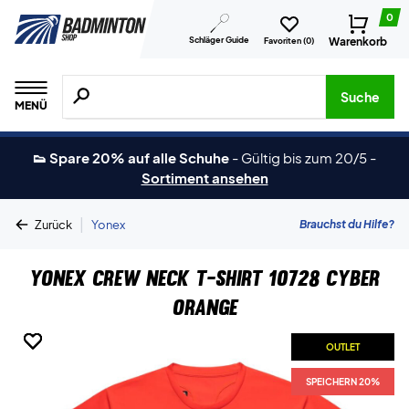
0
Schläger Guide
Warenkorb
Favoriten (
0
)
Suche nach Produkten, Marken usw.
Suche
MENÜ
👟 Spare 20% auf alle Schuhe
-
Gültig bis zum 20/5
-
Sortiment ansehen
|
Brauchst du Hilfe?
Zurück
Yonex
Yonex Crew Neck T-shirt 10728 Cyber
Orange
OUTLET
OUTLET
OUTLET
OUTLET
OUTLET
SPEICHERN 20%
SPEICHERN 20%
SPEICHERN 20%
SPEICHERN 20%
SPEICHERN 20%