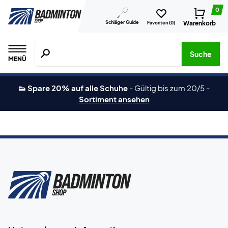
0
Schläger Guide
Warenkorb
Favoriten (
0
)
Suche nach Produkten, Marken usw.
Suche
MENÜ
👟 Spare 20% auf alle Schuhe
-
Gültig bis zum 20/5
-
Sortiment ansehen