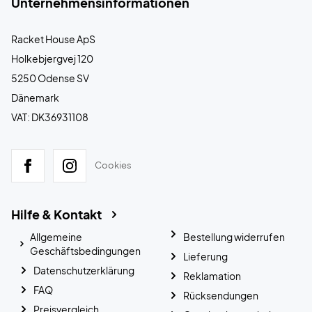
Unternehmensinformationen
Racket House ApS
Holkebjergvej 120
5250 Odense SV
Dänemark
VAT: DK36931108
Cookies
Hilfe & Kontakt
Allgemeine
Bestellung widerrufen
Geschäftsbedingungen
Lieferung
Datenschutzerklärung
Reklamation
FAQ
Rücksendungen
Preisvergleich