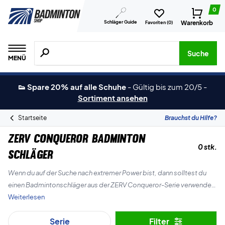
0
Schläger Guide
Warenkorb
Favoriten (
0
)
Suche nach Produkten, Marken usw.
Suche
MENÜ
👟 Spare 20% auf alle Schuhe
-
Gültig bis zum 20/5
-
Sortiment ansehen
Startseite
Brauchst du Hilfe?
ZERV Conqueror Badminton
0 stk.
Schläger
Wenn du auf der Suche nach extremer Power bist, dann solltest du
einen Badmintonschläger aus der ZERV Conqueror-Serie verwenden.
Weiterlesen
Es ist die Eigenmarke des Badminton-Shops und du bekommst die
Serie
Filter
wildeste Offensive mit einem dieser großartigen Schläger.