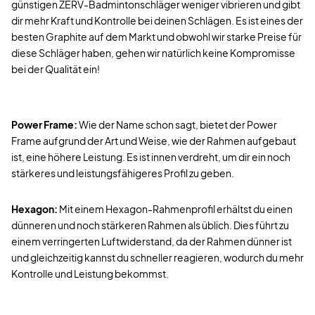
günstigen ZERV-Badmintonschläger weniger vibrieren und gibt
dir mehr Kraft und Kontrolle bei deinen Schlägen. Es ist eines der
besten Graphite auf dem Markt und obwohl wir starke Preise für
diese Schläger haben, gehen wir natürlich keine Kompromisse
bei der Qualität ein!
Power Frame:
Wie der Name schon sagt, bietet der Power
Frame aufgrund der Art und Weise, wie der Rahmen aufgebaut
ist, eine höhere Leistung. Es ist innen verdreht, um dir ein noch
stärkeres und leistungsfähigeres Profil zu geben.
Hexagon:
Mit einem Hexagon-Rahmenprofil erhältst du einen
dünneren und noch stärkeren Rahmen als üblich. Dies führt zu
einem verringerten Luftwiderstand, da der Rahmen dünner ist
und gleichzeitig kannst du schneller reagieren, wodurch du mehr
Kontrolle und Leistung bekommst.