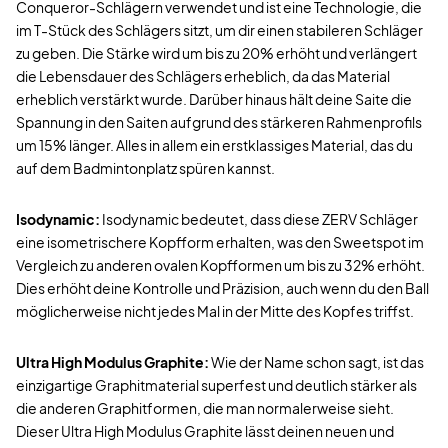
Conqueror-Schlägern verwendet und ist eine Technologie, die
im T-Stück des Schlägers sitzt, um dir einen stabileren Schläger
zu geben. Die Stärke wird um bis zu 20% erhöht und verlängert
die Lebensdauer des Schlägers erheblich, da das Material
erheblich verstärkt wurde. Darüber hinaus hält deine Saite die
Spannung in den Saiten aufgrund des stärkeren Rahmenprofils
um 15% länger. Alles in allem ein erstklassiges Material, das du
auf dem Badmintonplatz spüren kannst.
Isodynamic:
Isodynamic bedeutet, dass diese ZERV Schläger
eine isometrischere Kopfform erhalten, was den Sweetspot im
Vergleich zu anderen ovalen Kopfformen um bis zu 32% erhöht.
Dies erhöht deine Kontrolle und Präzision, auch wenn du den Ball
möglicherweise nicht jedes Mal in der Mitte des Kopfes triffst.
Ultra High Modulus Graphite:
Wie der Name schon sagt, ist das
einzigartige Graphitmaterial superfest und deutlich stärker als
die anderen Graphitformen, die man normalerweise sieht.
Dieser Ultra High Modulus Graphite lässt deinen neuen und