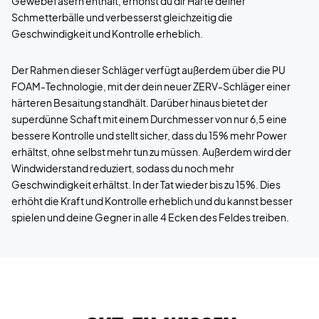
Gewebefasern enthält, erhöhst du dir Härte deiner
Schmetterbälle und verbesserst gleichzeitig die
Geschwindigkeit und Kontrolle erheblich.
Der Rahmen dieser Schläger verfügt außerdem über die PU
FOAM-Technologie, mit der dein neuer ZERV-Schläger einer
härteren Besaitung standhält. Darüber hinaus bietet der
superdünne Schaft mit einem Durchmesser von nur 6,5 eine
bessere Kontrolle und stellt sicher, dass du 15% mehr Power
erhältst, ohne selbst mehr tun zu müssen. Außerdem wird der
Windwiderstand reduziert, sodass du noch mehr
Geschwindigkeit erhältst. In der Tat wieder bis zu 15%. Dies
erhöht die Kraft und Kontrolle erheblich und du kannst besser
spielen und deine Gegner in alle 4 Ecken des Feldes treiben.