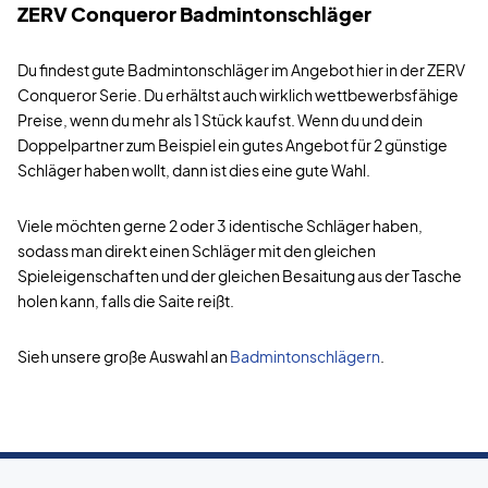
ZERV Conqueror Badmintonschläger
Du findest gute Badmintonschläger im Angebot hier in der ZERV
Conqueror Serie. Du erhältst auch wirklich wettbewerbsfähige
Preise, wenn du mehr als 1 Stück kaufst. Wenn du und dein
Doppelpartner zum Beispiel ein gutes Angebot für 2 günstige
Schläger haben wollt, dann ist dies eine gute Wahl.
Viele möchten gerne 2 oder 3 identische Schläger haben,
sodass man direkt einen Schläger mit den gleichen
Spieleigenschaften und der gleichen Besaitung aus der Tasche
holen kann, falls die Saite reißt.
Sieh unsere große Auswahl an
Badmintonschlägern
.