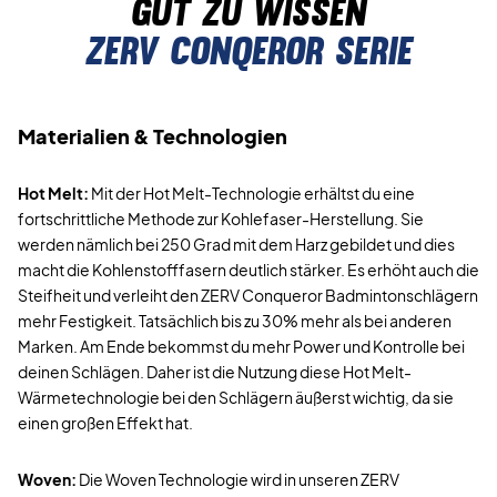
Gut zu wissen
zerv conqeror serie
Materialien & Technologien
Hot Melt:
Mit der Hot Melt-Technologie erhältst du eine
fortschrittliche Methode zur Kohlefaser-Herstellung. Sie
werden nämlich bei 250 Grad mit dem Harz gebildet und dies
macht die Kohlenstofffasern deutlich stärker. Es erhöht auch die
Steifheit und verleiht den ZERV Conqueror Badmintonschlägern
mehr Festigkeit. Tatsächlich bis zu 30% mehr als bei anderen
Marken. Am Ende bekommst du mehr Power und Kontrolle bei
deinen Schlägen. Daher ist die Nutzung diese Hot Melt-
Wärmetechnologie bei den Schlägern äußerst wichtig, da sie
einen großen Effekt hat.
Woven:
Die Woven Technologie wird in unseren ZERV