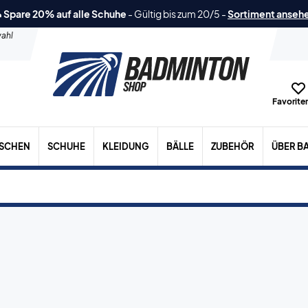
 Spare 20% auf alle Schuhe
-
Gültig bis zum 20/5
-
Sortiment anseh
ahl
Favoriten
ASCHEN
SCHUHE
KLEIDUNG
BÄLLE
ZUBEHÖR
ÜBER B