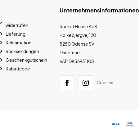
Unternehmensinformationen
widerrufen
Racket House ApS
Lieferung
Holkebjergvej 120
Reklamation
5250 Odense SV
Rücksendungen
Dänemark
Geschenkgutschein
VAT: DK36931108
Rabattcode
Cookies