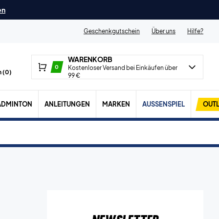
en
Geschenkgutschein
Über uns
Hilfe?
WARENKORB
0
Kostenloser Versand bei Einkäufen über
 (
0
)
99 €
ADMINTON
ANLEITUNGEN
MARKEN
AUSSENSPIEL
OUTL