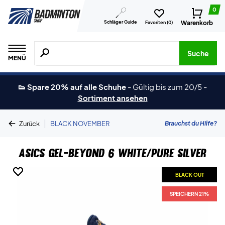
0
Schläger Guide
Warenkorb
Favoriten (
0
)
Suche nach Produkten, Marken usw.
Suche
MENÜ
👟 Spare 20% auf alle Schuhe
-
Gültig bis zum 20/5
-
Sortiment ansehen
|
Brauchst du Hilfe?
Zurück
BLACK NOVEMBER
Asics Gel-Beyond 6 White/Pure Silver
BLACK OUT
BLACK OUT
BLACK OUT
SPEICHERN 21%
SPEICHERN 21%
SPEICHERN 21%