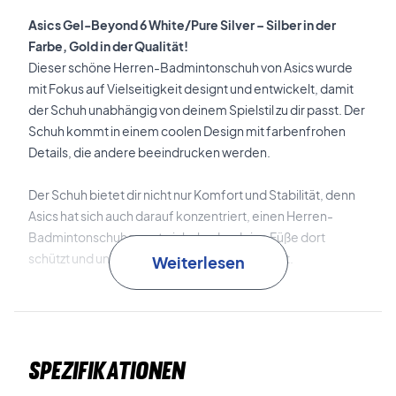
Asics Gel-Beyond 6 White/Pure Silver – Silber in der
Farbe, Gold in der Qualität!
Dieser schöne Herren-Badmintonschuh von Asics wurde
mit Fokus auf Vielseitigkeit designt und entwickelt, damit
der Schuh unabhängig von deinem Spielstil zu dir passt. Der
Schuh kommt in einem coolen Design mit farbenfrohen
Details, die andere beeindrucken werden.
Der Schuh bietet dir nicht nur Komfort und Stabilität, denn
Asics hat sich auch darauf konzentriert, einen Herren-
Badmintonschuh zu entwickeln, der deine Füße dort
schützt und unterstützt, wo es am nötigsten ist.
Weiterlesen
Asics ist bekannt für seine wertvollen und nützlichen
Technologien – insbesondere im Schuhbereich. In diesem
Modell finden sich unter anderem folgende Technologien:
Spezifikationen
GEL®
ist eine
stoßdämpfende
Technologie, die in die