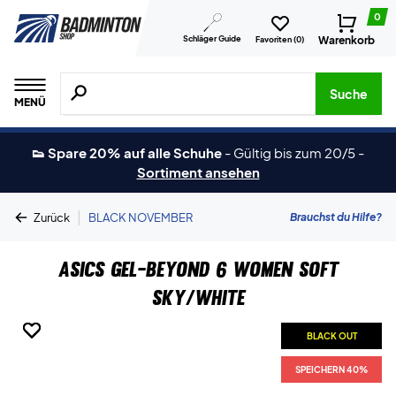
0
Schläger Guide
Warenkorb
Favoriten (
0
)
Suche nach Produkten, Marken usw.
Suche
MENÜ
👟 Spare 20% auf alle Schuhe
-
Gültig bis zum 20/5
-
Sortiment ansehen
|
Brauchst du Hilfe?
Zurück
BLACK NOVEMBER
Asics Gel-Beyond 6 Women Soft
Sky/White
BLACK OUT
BLACK OUT
BLACK OUT
BLACK OUT
BLACK OUT
SPEICHERN 40%
SPEICHERN 40%
SPEICHERN 40%
SPEICHERN 40%
SPEICHERN 40%