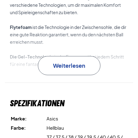
verschiedene Technologien, um dir maximalen Komfort
und Spieleigenschaften zu bieten.
Flytefoam
ist die Technologie in der Zwischensohle, die dir
eine gute Reaktion garantiert, wenn du den nächsten Ball
erreichen musst.
Die Gel-Technologie
in der Ferse sorgt bei jedem Schritt
für eine fantastische Stoßdämpfung.
Weiterlesen
Trusstic
ist eine weitere Technologie, die im Schuh
verwendet wird. Sie sitzt im Bogen der Zwischensohle, um
ein Umknicken des Fußes zu verhindern.
Spezifikationen
Der Schuh bietet guten Komfort, Stabilität und Halt sowie
gute Voraussetzungen für eine gute Beinarbeit.
Marke:
Asics
Farbe:
Hellblau
Damen-Badmintonschuhe mit guter Stoßdämpfung
37 / 37,5 / 38 / 39 / 39,5 / 40 / 40,5 /