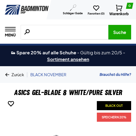
0
Schläger Guide
Warenkorb
Favoriten (
0
)
Suche nach Produkten, Marken usw.
Suche
MENÜ
👟 Spare 20% auf alle Schuhe
-
Gültig bis zum 20/5
-
Sortiment ansehen
|
Brauchst du Hilfe?
Zurück
BLACK NOVEMBER
Asics Gel-Blade 8 White/Pure Silver
BLACK OUT
BLACK OUT
BLACK OUT
BLACK OUT
SPEICHERN 20%
SPEICHERN 20%
SPEICHERN 20%
SPEICHERN 20%