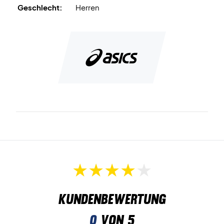
Geschlecht:
Herren
Badmintonschuhe mit guter Flexibilität, Halt und Stabilität
Kurz gesagt, es ist ein wirklich bequemer Schuh, der von
allem etwas bietet: Stabilität, Halt, Flexibilität und
Stoßdämpfung.
Kundenbewertung
0
von 5