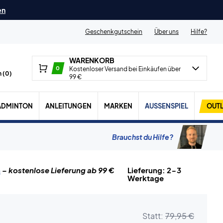
en
Geschenkgutschein
Über uns
Hilfe?
WARENKORB
0
Kostenloser Versand bei Einkäufen über
 (
0
)
99 €
ADMINTON
ANLEITUNGEN
MARKEN
AUSSENSPIEL
OUTL
Brauchst du Hilfe?
n
– kostenlose Lieferung ab 99 €
Lieferung: 2-3
Werktage
Statt:
79,95 €