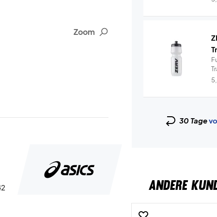
Zoom
Z
T
Fu
T
hy
5
30 Tage
vo
ANDERE KUN
42