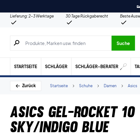

Lieferung: 2-3 Werktage
30 Tage Rückgaberecht
Beste Ausw
Suche nach Produkten, Marken usw.
Suche
STARTSEITE
SCHLÄGER
SCHLÄGER-BERATER
T
Zurück
Startseite
Schuhe
Damen
Asics
Asics Gel-Rocket 1
Sky/Indigo Blue