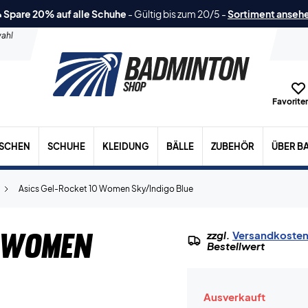
 Spare 20% auf alle Schuhe
-
Gültig bis zum 20/5
-
Sortiment anseh
ahl
Favoriten
ASCHEN
SCHUHE
KLEIDUNG
BÄLLE
ZUBEHÖR
ÜBER B
Asics Gel-Rocket 10 Women Sky/Indigo Blue
0 Women
zzgl.
Versandkoste
Bestellwert
Ausverkauft