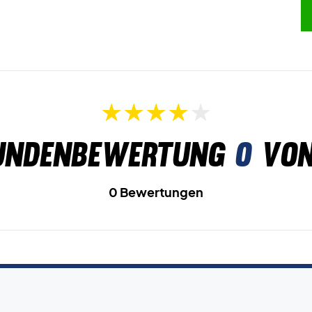
undenbewertung
0
von
0 Bewertungen