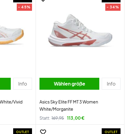
- 45%
- 34%
Info
Wählen größe
Info
White/Vivid
Asics Sky Elite FF MT 3 Women
White/Morganite
Statt:
169,95
113,00 €
OUTLET
OUTLET