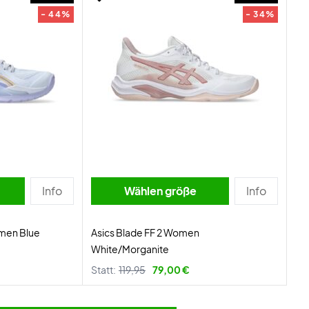
- 44%
- 34%
Info
Wählen größe
Info
men Blue
Asics Blade FF 2 Women
White/Morganite
Statt:
119,95
79,00 €