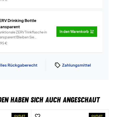
ERV Drinking Bottle
ransparent
In den Warenkorb
nktionale ZERV Trinkflasche in
ransparent!Bleiben Sie
dratisi...
Info
,95
€
lles Rückgaberecht
Zahlungsmittel
DEN HABEN SICH AUCH ANGESCHAUT
OUTLET
OUTLET