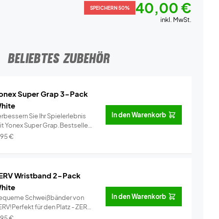
40,00 €
SPEICHERN 50%
inkl. MwSt.
BELIEBTES ZUBEHÖR
onex Super Grap 3-Pack
hite
In den Warenkorb
rbessern Sie Ihr Spielerlebnis
it Yonex Super Grap.Bestseller
..
Info
,95
€
ERV Wristband 2-Pack
hite
In den Warenkorb
equeme Schweißbänder von
RV!Perfekt für den Platz - ZERV
i...
Info
,95
€