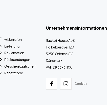
Unternehmensinformationen
widerrufen
Racket House ApS
Lieferung
Holkebjergvej 120
Reklamation
5250 Odense SV
Rücksendungen
Dänemark
Geschenkgutschein
VAT: DK36931108
Rabattcode
Cookies