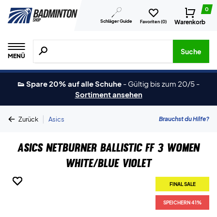
0
Schläger Guide
Warenkorb
Favoriten (
0
)
Suche nach Produkten, Marken usw.
Suche
MENÜ
👟 Spare 20% auf alle Schuhe
-
Gültig bis zum 20/5
-
Sortiment ansehen
|
Brauchst du Hilfe?
Zurück
Asics
Asics Netburner Ballistic FF 3 Women
White/Blue Violet
FINAL SALE
FINAL SALE
FINAL SALE
FINAL SALE
FINAL SALE
SPEICHERN 41%
SPEICHERN 41%
SPEICHERN 41%
SPEICHERN 41%
SPEICHERN 41%