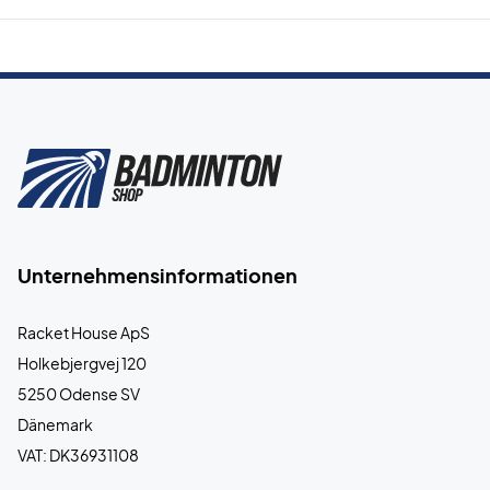
Unternehmensinformationen
Racket House ApS
Holkebjergvej 120
5250 Odense SV
Dänemark
VAT: DK36931108