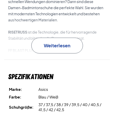
schnellen Wendungen dominieren? Dann sind diese
Damen-Badmintonschuhe die perfekte Wahl. Sie wurden
mit modernsten Technologien entwickelt und bestehen
aus hochwertigen Materialien.
RISETRUSS
ist die Technologie, die für hervorragende
Stabilität und blitzschnelle Bewegungen sorgt.
Weiterlesen
FF BLAST PLUS ECO
ist das fortschrittliche
Zwischensohlenmaterial, das zu mindestens 20 % aus
biobasierten Materialien besteht. Es bietet hervorragende
Dämpfung und Energierückgabe.
Spezifikationen
Energy Lock System
ist die Technologie, die dem
Obermaterial eine "verriegelte" Passform verleiht. Dies
Marke:
Asics
sorgt dafür, dass die Schuhe fest und stabil am Fuß sitzen.
Farbe:
Blau / Weiß
37 / 37,5 / 38 / 39 / 39,5 / 40 / 40,5 /
Bringen Sie Ihr Spiel auf ein neues Niveau – Kaufen Sie
Schuhgröße:
41,5 / 42 / 42,5
diese Damen Badmintonschuhe noch heute!