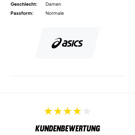
Geschlecht:
Damen
Farbe: Weiß und Blau.
Passform:
Normale
Kundenbewertung