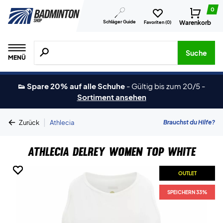
0
Schläger Guide
Warenkorb
Favoriten (
0
)
Suche nach Produkten, Marken usw.
Suche
MENÜ
👟 Spare 20% auf alle Schuhe
-
Gültig bis zum 20/5
-
Sortiment ansehen
|
Brauchst du Hilfe?
Zurück
Athlecia
Athlecia Delrey Women Top White
OUTLET
OUTLET
OUTLET
OUTLET
SPEICHERN 33%
SPEICHERN 33%
SPEICHERN 33%
SPEICHERN 33%