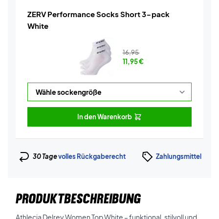
ZERV Performance Socks Short 3-pack
White
16,95
11,95
€
In den Warenkorb
30 Tage
volles Rückgaberecht
Zahlungsmittel
PRODUKTBESCHREIBUNG
Athlecia Delrey Women Top White – funktional, stilvoll und