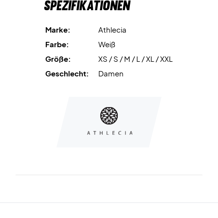
Spezifikationen
Das schlichte weiße Design macht das Top vielseitig
kombinierbar – perfekt sowohl für dein Trainingsoutfit als
Marke:
Athlecia
auch für entspannte Alltagslooks.
Farbe:
Weiß
Größe:
XS / S / M / L / XL / XXL
Fühle dich wohl und sieh gut aus – bestelle jetzt dein
Athlecia Delrey Top!
Geschlecht:
Damen
Farbe: Weiß.
Material: 85 % Polyamid, 15 % Elasthan.