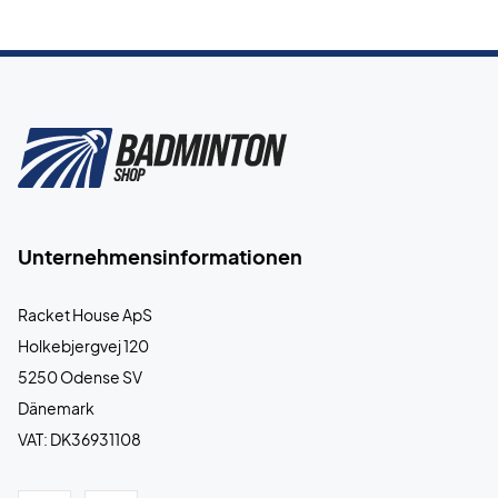
Unternehmensinformationen
Racket House ApS
Holkebjergvej 120
5250 Odense SV
Dänemark
VAT: DK36931108