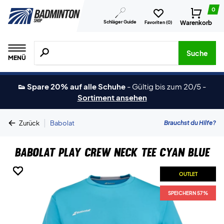
0
Schläger Guide
Warenkorb
Favoriten (
0
)
Suche nach Produkten, Marken usw.
Suche
MENÜ
👟 Spare 20% auf alle Schuhe
-
Gültig bis zum 20/5
-
Sortiment ansehen
|
Brauchst du Hilfe?
Zurück
Babolat
Babolat Play Crew Neck Tee Cyan Blue
OUTLET
OUTLET
OUTLET
OUTLET
OUTLET
OUTLET
OUTLET
OUTLET
SPEICHERN 57%
SPEICHERN 57%
SPEICHERN 57%
SPEICHERN 57%
SPEICHERN 57%
SPEICHERN 57%
SPEICHERN 57%
SPEICHERN 57%