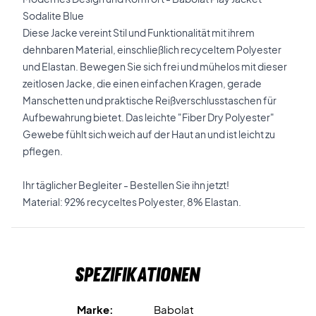
Sodalite Blue
Diese Jacke vereint Stil und Funktionalität mit ihrem
dehnbaren Material, einschließlich recyceltem Polyester
und Elastan. Bewegen Sie sich frei und mühelos mit dieser
zeitlosen Jacke, die einen einfachen Kragen, gerade
Manschetten und praktische Reißverschlusstaschen für
Aufbewahrung bietet. Das leichte "Fiber Dry Polyester"
Gewebe fühlt sich weich auf der Haut an und ist leicht zu
pflegen.
Ihr täglicher Begleiter - Bestellen Sie ihn jetzt!
Material: 92% recyceltes Polyester, 8% Elastan.
Spezifikationen
Marke:
Babolat