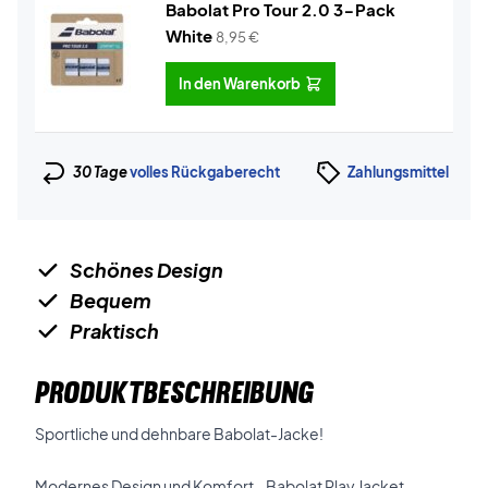
Babolat Pro Tour 2.0 3-Pack
White
8,95
€
In den Warenkorb
30 Tage
volles Rückgaberecht
Zahlungsmittel
Schönes Design
Bequem
Praktisch
PRODUKTBESCHREIBUNG
Sportliche und dehnbare Babolat-Jacke!
Modernes Design und Komfort - Babolat Play Jacket