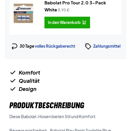
Babolat Pro Tour 2.0 3-Pack
White
8,95
€
In den Warenkorb
30 Tage
volles Rückgaberecht
Zahlungsmittel
Komfort
Qualität
Design
PRODUKTBESCHREIBUNG
Diese Babolat-Hosen bieten Stil und Komfort.
Bewegungsfreiheit - Babolat Play Pants Sodalite Blue