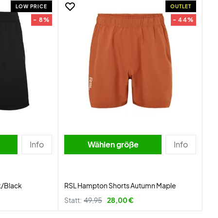
LOW PRICE
OUTLET
- 8%
- 44%
Info
Wählen größe
Info
k/Black
RSL Hampton Shorts Autumn Maple
Statt:
49,95
28,00 €