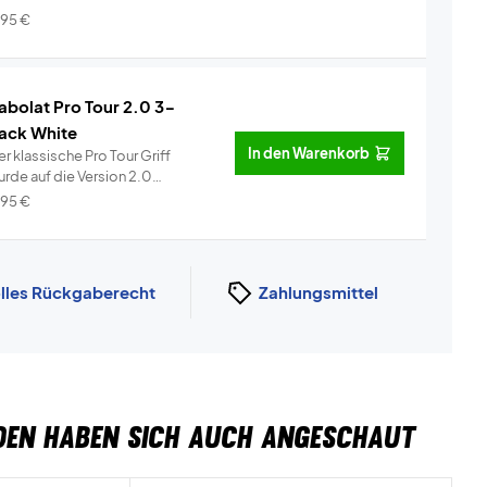
i...
Info
,95
€
abolat Pro Tour 2.0 3-
ack White
In den Warenkorb
r klassische Pro Tour Griff
urde auf die Version 2.0
ufgerüst...
Info
,95
€
lles Rückgaberecht
Zahlungsmittel
DEN HABEN SICH AUCH ANGESCHAUT