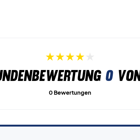
undenbewertung
0
von
0 Bewertungen