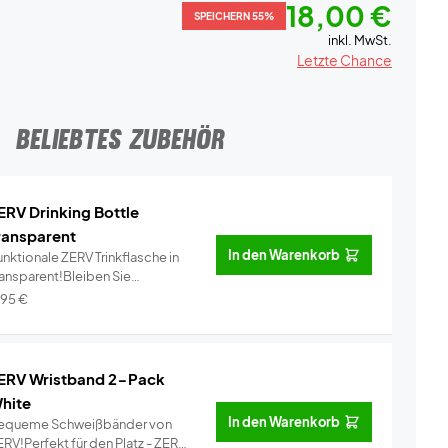
18,00 €
SPEICHERN 55%
inkl. MwSt.
Letzte Chance
BELIEBTES ZUBEHÖR
ERV Drinking Bottle
ransparent
In den Warenkorb
nktionale ZERV Trinkflasche in
ransparent!Bleiben Sie
dratisi...
Info
,95
€
ERV Wristband 2-Pack
hite
In den Warenkorb
equeme Schweißbänder von
RV!Perfekt für den Platz - ZERV