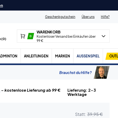
en
Geschenkgutschein
Über uns
Hilfe?
WARENKORB
0
Kostenloser Versand bei Einkäufen über
 (
0
)
99 €
ADMINTON
ANLEITUNGEN
MARKEN
AUSSENSPIEL
OUTL
Brauchst du Hilfe?
n
– kostenlose Lieferung ab 99 €
Lieferung: 2-3
Werktage
Statt:
39,95 €