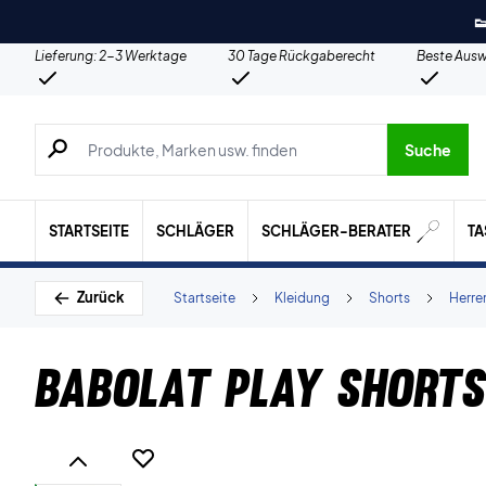

Lieferung: 2-3 Werktage
30 Tage Rückgaberecht
Beste Ausw
Suche nach Produkten, Marken usw.
Suche
STARTSEITE
SCHLÄGER
SCHLÄGER-BERATER
T
Zurück
Startseite
Kleidung
Shorts
Herre
Babolat Play Shorts