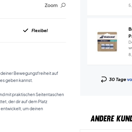
Wr
Zoom
5
B
Flexibel
P
De
w
a
8
 deiner Bewegungsfreiheit auf
30 Tage
vo
tes geben kannst.
sind mit praktischen Seitentaschen
et, der dir auf dem Platz
ig entwickelt, um deinen
ANDERE KUN