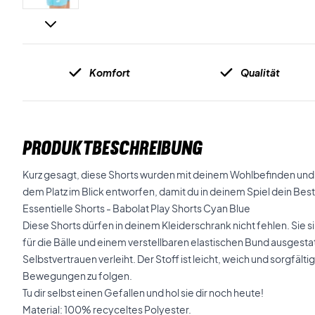
Komfort
Qualität
PRODUKTBESCHREIBUNG
Kurz gesagt, diese Shorts wurden mit deinem Wohlbefinden und
dem Platz im Blick entworfen, damit du in deinem Spiel dein Bes
Essentielle Shorts - Babolat Play Shorts Cyan Blue
Diese Shorts dürfen in deinem Kleiderschrank nicht fehlen. Sie 
für die Bälle und einem verstellbaren elastischen Bund ausgestatt
Selbstvertrauen verleiht. Der Stoff ist leicht, weich und sorgfält
Bewegungen zu folgen.
Tu dir selbst einen Gefallen und hol sie dir noch heute!
Material: 100% recyceltes Polyester.