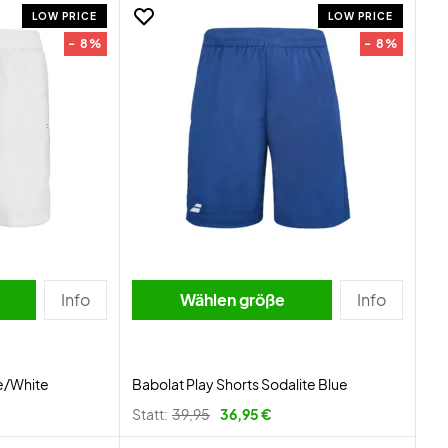
LOW PRICE
LOW PRICE
- 8%
- 8%
Info
Wählen größe
Info
te/White
Babolat Play Shorts Sodalite Blue
Statt:
39,95
36,95 €