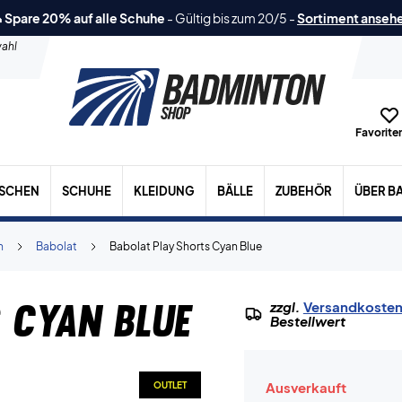
 Spare 20% auf alle Schuhe
-
Gültig bis zum 20/5
-
Sortiment anseh
ahl
Favoriten
ASCHEN
SCHUHE
KLEIDUNG
BÄLLE
ZUBEHÖR
ÜBER B
n
Babolat
Babolat Play Shorts Cyan Blue
 Cyan Blue
zzgl.
Versandkoste
Bestellwert
Ausverkauft
OUTLET