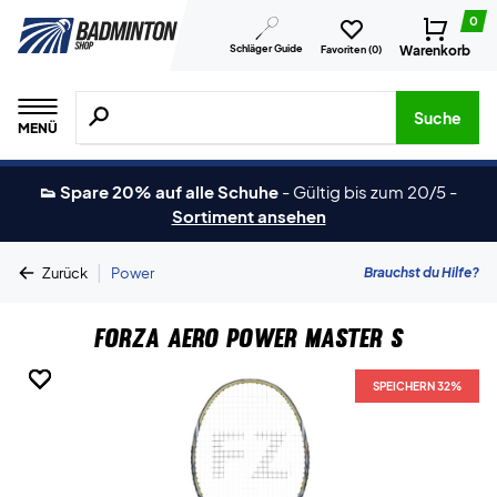
0
Schläger Guide
Warenkorb
Favoriten (
0
)
Suche nach Produkten, Marken usw.
Suche
MENÜ
👟 Spare 20% auf alle Schuhe
-
Gültig bis zum 20/5
-
Sortiment ansehen
|
Brauchst du Hilfe?
Zurück
Power
Forza Aero Power Master S
SPEICHERN 32%
SPEICHERN 32%
SPEICHERN 32%
SPEICHERN 32%
SPEICHERN 32%
SPEICHERN 32%