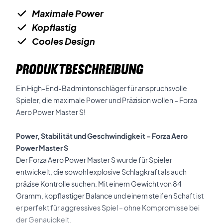
Maximale Power
Kopflastig
Cooles Design
PRODUKTBESCHREIBUNG
Ein High-End-Badmintonschläger für anspruchsvolle
Spieler, die maximale Power und Präzision wollen – Forza
Aero Power Master S!
Power, Stabilität und Geschwindigkeit – Forza Aero
Power Master S
Der Forza Aero Power Master S wurde für Spieler
entwickelt, die sowohl explosive Schlagkraft als auch
präzise Kontrolle suchen. Mit einem Gewicht von 84
Gramm, kopflastiger Balance und einem steifen Schaft ist
er perfekt für aggressives Spiel – ohne Kompromisse bei
der Genauigkeit.