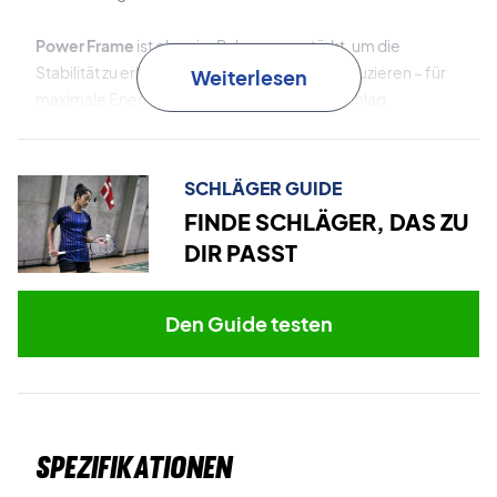
Power Frame
ist oben im Rahmen verstärkt, um die
Stabilität zu erhöhen und die Flexibilität zu reduzieren – für
Weiterlesen
maximale Energieübertragung bei jedem Schlag.
Ultra High Modulus 30T Graphite
im Rahmen und Schaft
sorgt für eine besonders stabile Konstruktion mit minimaler
SCHLÄGER GUIDE
Verwindung – für präzise und stabile Schläge auch bei
FINDE SCHLÄGER, DAS ZU
hohem Tempo.
DIR PASST
Carbon Nano Tubes
(CNT) verbessern die Haltbarkeit und
Schlagfestigkeit des Schlägers – ohne zusätzliches
Den Guide testen
Gewicht.
Slim Shaft
reduziert den Luftwiderstand und erhöht die
Schwunggeschwindigkeit – für schnellere Reaktionen und
mehr Geschwindigkeit bei weniger Kraftaufwand.
Spezifikationen