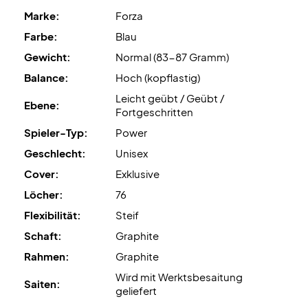
Mach dein Spiel schärfer – jetzt den Forza Aero Power
Marke:
Forza
Master S kaufen!
Farbe:
Blau
Wird mit werkseitiger Besaitung geliefert.
Für optimale
Gewicht:
Normal (83-87 Gramm)
Leistung empfehlen wir jedoch eine professionelle
Balance:
Hoch (kopflastig)
Besaitung.
Leicht geübt / Geübt /
Ebene:
Fortgeschritten
Expertenempfehlung
: Für diesen Schläger empfehlen wir
Spieler-Typ:
Power
eine Besaitung mit Ashaway Zymax 68 TX bei 10,5 kg Härte.
Geschlecht:
Unisex
Hülle:
Nicht enthalten.
Cover:
Exklusive
Löcher:
76
Flexibilität:
Steif
Schaft:
Graphite
Rahmen:
Graphite
Wird mit Werktsbesaitung
Saiten:
geliefert