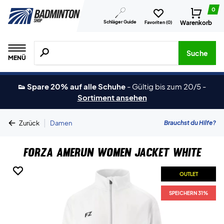
0
Schläger Guide
Warenkorb
Favoriten (
0
)
Suche nach Produkten, Marken usw.
Suche
MENÜ
👟 Spare 20% auf alle Schuhe
-
Gültig bis zum 20/5
-
Sortiment ansehen
|
Brauchst du Hilfe?
Zurück
Damen
Forza Amerun Women Jacket White
OUTLET
OUTLET
SPEICHERN 31%
SPEICHERN 31%