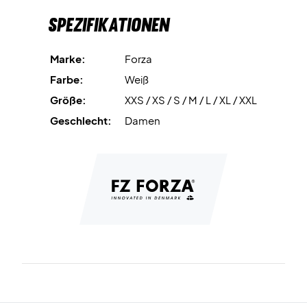
Trainingsgarderobe kombinieren lässt. Perfekt für
Spezifikationen
Badminton.
Kombiniere Stil und Funktion – kaufe jetzt deine Forza
Marke:
Forza
Amerun Trainingsjacke!
Farbe:
Weiß
Farbe: Weiß.
Größe:
XXS / XS / S / M / L / XL / XXL
Material: 92% Polyester, 8% Elasthan.
Geschlecht:
Damen