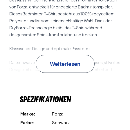
von Forza, entwickelt für engagierte Badmintonspieler.
DiesesBadminton T-Shirt besteht aus 100% recyceltem
Polyester und ist somit einenachhaltige Wahl. Dank der
DryForze-Technologie bleibt das T-Shirt während
desgesamten Spiels komfortabel und trocken.
Klassisches Design und optimale Passform
Das schwarze Azissi M Tee kombiniert ein zeitloses,stilvolles
Weiterlesen
Design mit einer Passform, die Bewegungsfreiheit und
Komfort auf demPlatz gewährleistet. Ideal für Spieler, die
sowohl Funktionalität als aucheinen modernen, klassischen
Look suchen.
Spezifikationen
Marke:
Forza
Farbe:
Schwarz