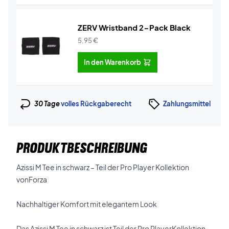
ZERV Wristband 2-Pack Black
5,95
€
In den Warenkorb
30 Tage
volles Rückgaberecht
Zahlungsmittel
PRODUKTBESCHREIBUNG
Azissi M Tee in schwarz – Teil der Pro Player Kollektion
vonForza
Nachhaltiger Komfort mit elegantem Look
Das Azissi M Tee in schwarz ist Teil der Pro PlayerKollektion