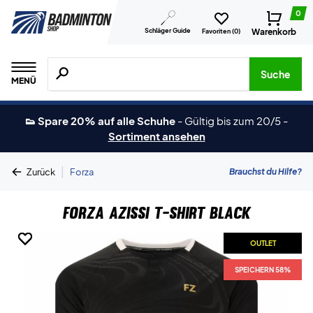
0
Schläger Guide
Warenkorb
Favoriten (
0
)
Suche nach Produkten, Marken usw.
Suche
MENÜ
👟 Spare 20% auf alle Schuhe
-
Gültig bis zum 20/5
-
Sortiment ansehen
|
Brauchst du Hilfe?
Zurück
Forza
Forza Azissi T-shirt Black
OUTLET
OUTLET
OUTLET
OUTLET
OUTLET
SPEICHERN 58%
SPEICHERN 58%
SPEICHERN 58%
SPEICHERN 58%
SPEICHERN 58%