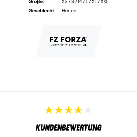
Größe:
XS / S / M / L / XL / XXL
konzentrierenkönnen.
Geschlecht:
Herren
Hoher Komfort und Leistung ohne Kompromisse
100% recyceltes Polyester
Kundenbewertung