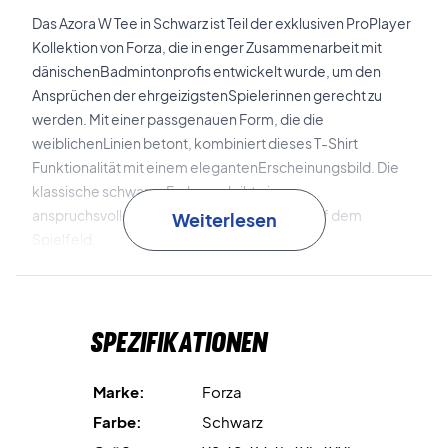
Das Azora W Tee in Schwarz ist Teil der exklusiven ProPlayer
Kollektion von Forza, die in enger Zusammenarbeit mit
dänischenBadmintonprofis entwickelt wurde, um den
Ansprüchen der ehrgeizigstenSpielerinnen gerecht zu
werden. Mit einer passgenauen Form, die die
weiblichenLinien betont, kombiniert dieses T-Shirt
Funktionalität mit einem elegantenErscheinungsbild. Die
klassische schwarze Farbe verleiht einen
anspruchsvollenund professionellen Look auf dem
Weiterlesen
Spielfeld.
Hergestellt aus 100% recyceltem Polyester, ist das Azora
WTee nicht nur eine Qualitätswahl, sondern auch eine
Spezifikationen
umweltfreundliche Optionfür Athleten, die ihre
Umweltauswirkungen minimieren möchten. Die
integrierteDryForze-Technologie sorgt dafür, dass Sie
Marke:
Forza
während intensiver Spiele trockenund komfortabel
Farbe:
Schwarz
bleiben, sodass Sie sich voll auf Ihr Spiel