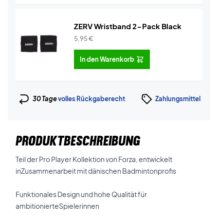
ZERV Wristband 2-Pack Black
5,95
€
In den Warenkorb
30 Tage
volles Rückgaberecht
Zahlungsmittel
PRODUKTBESCHREIBUNG
Teil der Pro Player Kollektion von Forza, entwickelt
inZusammenarbeit mit dänischen Badmintonprofis
Funktionales Design und hohe Qualität für
ambitionierteSpielerinnen