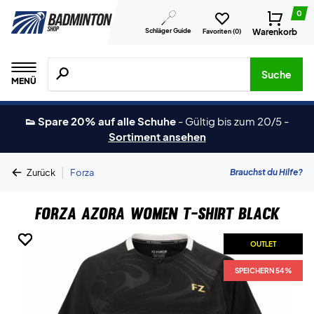
0
Schläger Guide
Warenkorb
Favoriten (
0
)
Suche nach Produkten, Marken usw.
Suche
MENÜ
👟 Spare 20% auf alle Schuhe
-
Gültig bis zum 20/5
-
Sortiment ansehen
|
Brauchst du Hilfe?
Zurück
Forza
Forza Azora Women T-shirt Black
OUTLET
OUTLET
OUTLET
OUTLET
OUTLET
SPEICHERN 54%
SPEICHERN 54%
SPEICHERN 54%
SPEICHERN 54%
SPEICHERN 54%