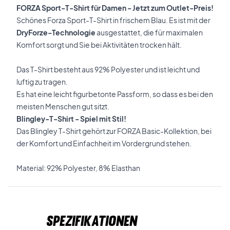
FORZA Sport-T-Shirt für Damen - Jetzt zum Outlet-Preis!
Schönes Forza Sport-T-Shirt in frischem Blau. Es ist mit der
DryForze-Technologie
ausgestattet, die für maximalen
Komfort sorgt und Sie bei Aktivitäten trocken hält.
Das T-Shirt besteht aus 92% Polyester und ist leicht und
luftig zu tragen.
Es hat eine leicht figurbetonte Passform, so dass es bei den
meisten Menschen gut sitzt.
Blingley-T-Shirt - Spiel mit Stil!
Das Blingley T-Shirt gehört zur FORZA Basic-Kollektion, bei
der Komfort und Einfachheit im Vordergrund stehen.
Material: 92% Polyester, 8% Elasthan
Spezifikationen