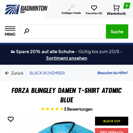
0
Schläger Guide
Warenkorb
Favoriten (
0
)
Suche nach Produkten, Marken usw.
Suche
MENÜ
👟 Spare 20% auf alle Schuhe
-
Gültig bis zum 20/5
-
Sortiment ansehen
|
Brauchst du Hilfe?
Zurück
BLACK NOVEMBER
Forza Blingley Damen T-shirt Atomic
Blue
5 Bewertungen
BLACK OUT
BLACK OUT
BLACK OUT
SPEICHERN 67%
SPEICHERN 67%
SPEICHERN 67%