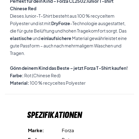
Perfekt für dein Kind – Forza CL2502 Junior T-shirt
Chinese Red
Dieses Junior-T-Shirt besteht aus 100 % recyceltem
Polyester und ist mit
DryForze
-Technologie ausgestattet,
die für gute Belüftung und hohen Tragekomfort sorgt. Das
elastische
und
einlaufsichere
Material gewährleistet eine
gute Passform – auch nach mehrmaligem Waschen und
Tragen.
Gönn deinem Kind das Beste – jetzt Forza T-Shirt kaufen!
Farbe:
Rot (Chinese Red)
Material:
100 % recyceltes Polyester
Spezifikationen
Marke:
Forza