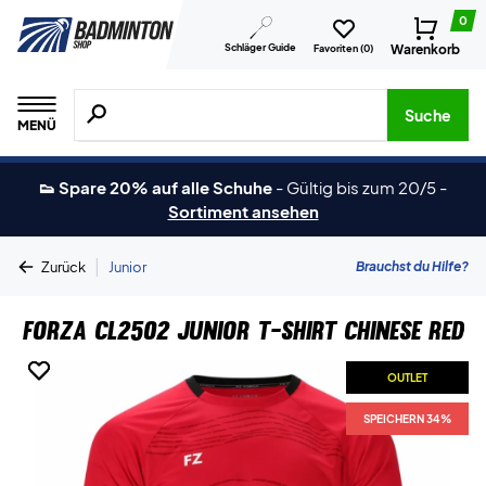
0
Schläger Guide
Warenkorb
Favoriten (
0
)
Suche nach Produkten, Marken usw.
Suche
MENÜ
👟 Spare 20% auf alle Schuhe
-
Gültig bis zum 20/5
-
Sortiment ansehen
|
Brauchst du Hilfe?
Zurück
Junior
Forza CL2502 Junior T-shirt Chinese Red
OUTLET
OUTLET
SPEICHERN 34%
SPEICHERN 34%