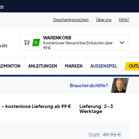
en
Geschenkgutschein
Über uns
Hilfe?
WARENKORB
0
Kostenloser Versand bei Einkäufen über
 (
0
)
99 €
ADMINTON
ANLEITUNGEN
MARKEN
AUSSENSPIEL
OUTL
Brauchst du Hilfe?
n
– kostenlose Lieferung ab 99 €
Lieferung: 2-3
Werktage
Statt:
49,95 €