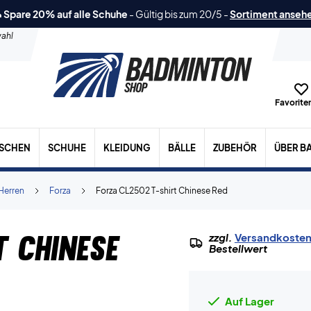
 Spare 20% auf alle Schuhe
-
Gültig bis zum 20/5
-
Sortiment anseh
ahl
Favoriten
ASCHEN
SCHUHE
KLEIDUNG
BÄLLE
ZUBEHÖR
ÜBER B
Herren
Forza
Forza CL2502 T-shirt Chinese Red
t Chinese
zzgl.
Versandkoste
Bestellwert
Auf Lager