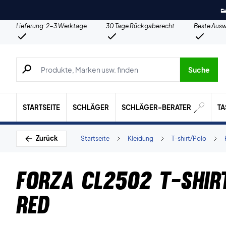

Lieferung: 2-3 Werktage
30 Tage Rückgaberecht
Beste Ausw
Suche nach Produkten, Marken usw.
Suche
STARTSEITE
SCHLÄGER
SCHLÄGER-BERATER
T
Zurück
Startseite
Kleidung
T-shirt/Polo
Forza CL2502 T-shir
Red