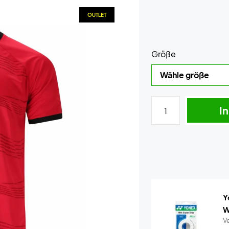
OUTLET
Größe
I
Y
W
Ve