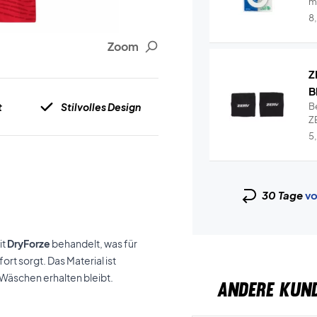
m
Y.
8
Zoom
Z
B
t
Stilvolles Design
B
ZE
Wr
5
30 Tage
vo
it
DryForze
behandelt, was für
t sorgt. Das Material ist
 Wäschen erhalten bleibt.
ANDERE KUN