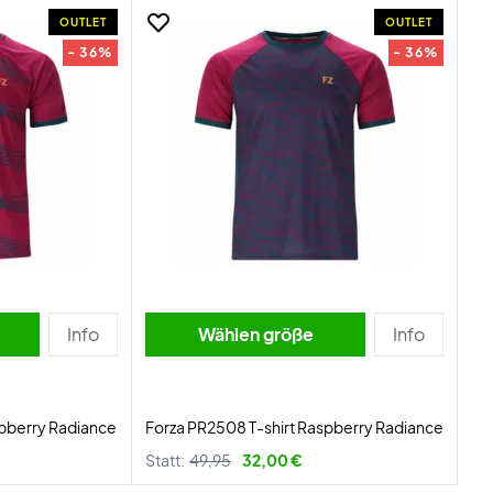
OUTLET
OUTLET
- 36%
- 36%
Info
Wählen größe
Info
spberry Radiance
Forza PR2508 T-shirt Raspberry Radiance
Statt:
49,95
32,00 €