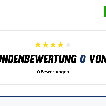
undenbewertung
0
von
0 Bewertungen