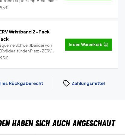
it Yonex Super Grap.Bestseller
..
Info
,95
€
ERV Wristband 2-Pack
lack
In den Warenkorb
equeme Schweißbänder von
RV!Ideal für den Platz - ZERV
ist...
Info
,95
€
lles Rückgaberecht
Zahlungsmittel
DEN HABEN SICH AUCH ANGESCHAUT