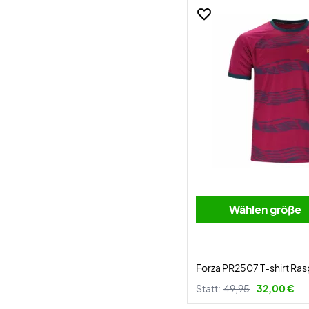
Wählen größe
Forza PR2507 T-shirt Ra
Statt:
49,95
32,00 €