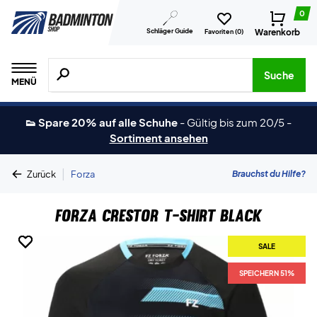
0
Schläger Guide
Warenkorb
Favoriten (
0
)
Suche nach Produkten, Marken usw.
Suche
MENÜ
👟 Spare 20% auf alle Schuhe
-
Gültig bis zum 20/5
-
Sortiment ansehen
|
Brauchst du Hilfe?
Zurück
Forza
Forza Crestor T-shirt Black
SALE
SALE
SALE
SALE
SPEICHERN 51%
SPEICHERN 51%
SPEICHERN 51%
SPEICHERN 51%