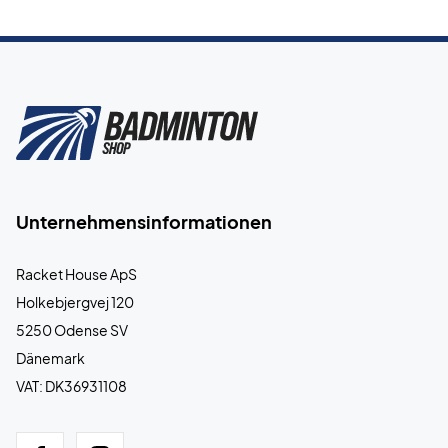
Unternehmensinformationen
Racket House ApS
Holkebjergvej 120
5250 Odense SV
Dänemark
VAT: DK36931108