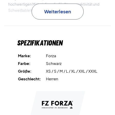
hochwertigen Materialien, die für Atmungsaktivität und
Schweißableitung sorgt.
Weiterlesen
Forza Trainings-T-Shirt für Herren in tollem Design - Jetzt
kaufen!
Spezifikationen
Insgesamt ein super stylisches Trainings-T-Shirt, das
sowohl Komfort als auch ein cooles Design bietet.
Marke:
Forza
Material: 100% Polyester
Farbe:
Schwarz
Farbe: Schwarz und blau
Größe:
XS / S / M / L / XL / XXL / XXXL
FZ22367
Geschlecht:
Herren