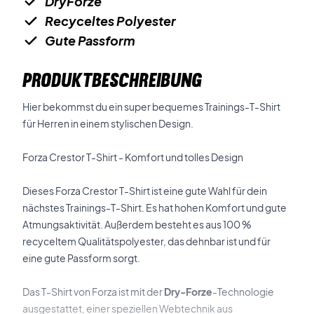
DryForze
Recyceltes Polyester
Gute Passform
PRODUKTBESCHREIBUNG
Hier bekommst du ein super bequemes Trainings-T-Shirt
für Herren in einem stylischen Design.
Forza Crestor T-Shirt - Komfort und tolles Design
Dieses Forza Crestor T-Shirt ist eine gute Wahl für dein
nächstes Trainings-T-Shirt. Es hat hohen Komfort und gute
Atmungsaktivität. Außerdem besteht es aus 100 %
recyceltem Qualitätspolyester, das dehnbar ist und für
eine gute Passform sorgt.
Das T-Shirt von Forza ist mit der
Dry-Forze
-Technologie
ausgestattet, einer speziellen Webtechnik aus