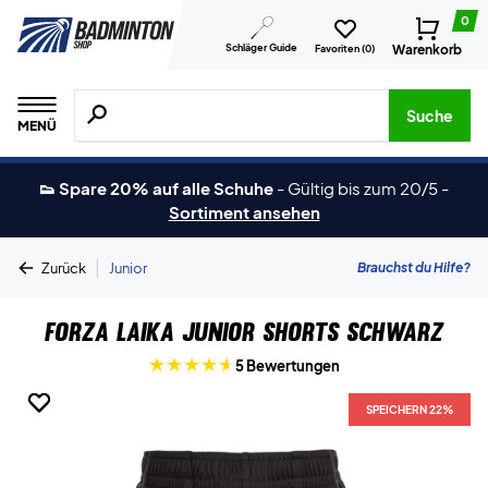
0
Schläger Guide
Warenkorb
Favoriten (
0
)
Suche nach Produkten, Marken usw.
Suche
MENÜ
👟 Spare 20% auf alle Schuhe
-
Gültig bis zum 20/5
-
Sortiment ansehen
|
Brauchst du Hilfe?
Zurück
Junior
Forza Laika Junior Shorts Schwarz
5 Bewertungen
SPEICHERN 22%
SPEICHERN 22%
SPEICHERN 22%