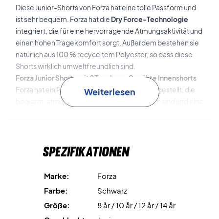
Diese Junior-Shorts von Forza hat eine tolle Passform und
ist sehr bequem. Forza hat die
Dry Force-Technologie
integriert, die für eine hervorragende Atmungsaktivität und
einen hohen Tragekomfort sorgt. Außerdem bestehen sie
natürlich aus 100 % recyceltem Polyester, so dass diese
Shorts wirklich umweltfreundlich sind.
Forza Junior Shorts mit 2 Taschen - Genähte Innenshorts
Forza hat ein Paar schwarze Junior-Shorts hergestellt, die
Weiterlesen
bequem, atmungsaktiv und umweltfreundlich sind und eine
gute Passform haben. Außerdem sind sie mit 2 Taschen und
einer eingenähten Innenhose ausgestattet, um den letzten
Schliff zu geben. Eine Junior-Shorts, die es in sich hat -
Spezifikationen
shoppen Sie sie noch heute zu einem tollen Preis!
Material: 100% recycelter Polyester
Marke:
Forza
Farbe: Schwarz
Farbe:
Schwarz
FZ NO: 213684
Größe:
8 år / 10 år / 12 år / 14 år