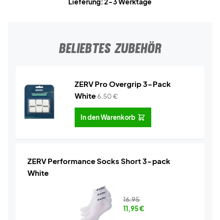
Lieferung: 2-3 Werktage
BELIEBTES ZUBEHÖR
ZERV Pro Overgrip 3-Pack
White
6,50
€
In den Warenkorb
ZERV Performance Socks Short 3-pack
White
16,95
11,95
€