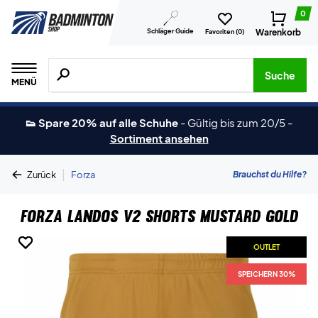
0
Schläger Guide
Warenkorb
Favoriten (
0
)
Suche nach Produkten, Marken usw.
Suche
MENÜ
👟 Spare 20% auf alle Schuhe
-
Gültig bis zum 20/5
-
Sortiment ansehen
|
Brauchst du Hilfe?
Zurück
Forza
Forza Landos V2 Shorts Mustard Gold
OUTLET
OUTLET
OUTLET
OUTLET
SPEICHERN 30%
SPEICHERN 30%
SPEICHERN 30%
SPEICHERN 30%