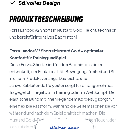
Stilvolles Design
PRODUKTBESCHREIBUNG
Forza Landos V2 Shorts in Mustard Gold – leicht, technisch
und bereit für intensives Badminton!
Forza Landos V2 Shorts Mustard Gold – optimaler
Komfort für Training und Spiel
Diese Forza-Shorts sind für den Badmintonspieler
entwickelt, der Funktionalität, Bewegungsfreiheit und Stil
in einem Produkt verlangt. Das leichte und
schweißableitende Polyester sorgt für ein angenehmes
Tragegefühl – egal ob im Training oder im Wettkampf. Der
elastische Bund mit innenliegendem Kordelzug sorgt für
eine flexible Passform, während die Seitentaschen sie vor,
während und nach dem Spiel praktisch machen. Die
Mustard Gold-Farbe verleiht einen sportlichen Touch, der
sich auf dem Feld abhebt, ohne die Funktion zu
Weiterlesen