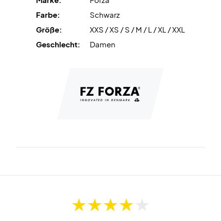
Forza Laya V2 Shorts Black jetzt!
Farbe:
Schwarz
Farbe: Schwarz
Größe:
XXS / XS / S / M / L / XL / XXL
Material: 100% Polyester
Geschlecht:
Damen