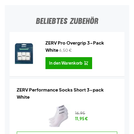
BELIEBTES ZUBEHÖR
ZERV Pro Overgrip 3-Pack
White
6,50
€
In den Warenkorb
ZERV Performance Socks Short 3-pack
White
16,95
11,95
€