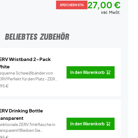
27,00 €
SPEICHERN 51%
inkl. MwSt.
BELIEBTES ZUBEHÖR
ERV Wristband 2-Pack
hite
In den Warenkorb
equeme Schweißbänder von
RV!Perfekt für den Platz - ZERV
i...
Info
,95
€
ERV Drinking Bottle
ransparent
In den Warenkorb
nktionale ZERV Trinkflasche in
ransparent!Bleiben Sie
dratisi...
Info
,95
€