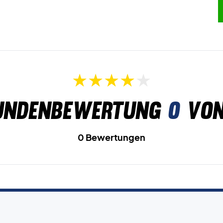
undenbewertung
0
von
0 Bewertungen