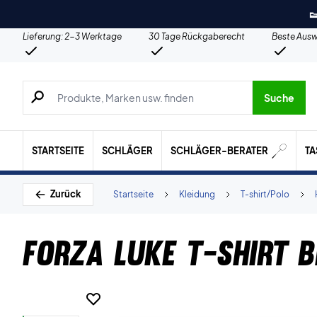

Lieferung: 2-3 Werktage
30 Tage Rückgaberecht
Beste Ausw
Suche nach Produkten, Marken usw.
Suche
STARTSEITE
SCHLÄGER
SCHLÄGER-BERATER
T
Zurück
Startseite
Kleidung
T-shirt/Polo
Forza Luke T-shirt 