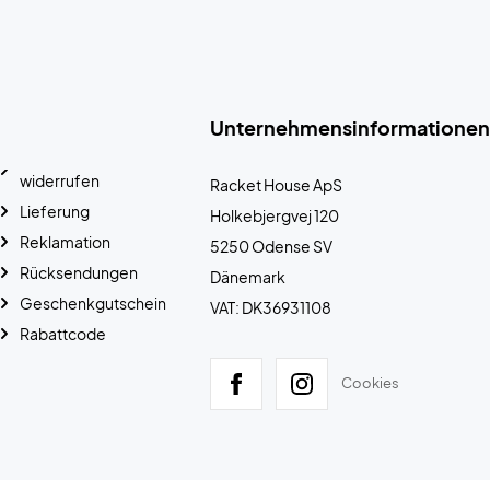
Unternehmensinformationen
widerrufen
Racket House ApS
Lieferung
Holkebjergvej 120
Reklamation
5250 Odense SV
Rücksendungen
Dänemark
Geschenkgutschein
VAT: DK36931108
Rabattcode
Cookies