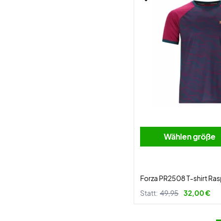
Wählen größe
Forza PR2508 T-shirt Ra
Statt:
49,95
32,00 €