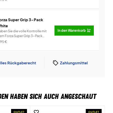
orza Super Grip 3-Pack
hite
In den Warenkorb
ben Sie die volle Kontrolle mit
em Forza Super Grip 3-Pack
ei�...
Info
,95
€
lles Rückgaberecht
Zahlungsmittel
DEN HABEN SICH AUCH ANGESCHAUT
OUTLET
OUTLET