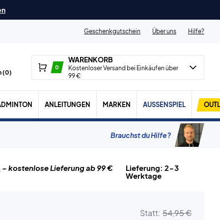
en
Geschenkgutschein
Über uns
Hilfe?
WARENKORB
0
Kostenloser Versand bei Einkäufen über
 (
0
)
99 €
ADMINTON
ANLEITUNGEN
MARKEN
AUSSENSPIEL
OUTL
Brauchst du Hilfe?
n
– kostenlose Lieferung ab 99 €
Lieferung: 2-3
Werktage
Statt:
54,95 €