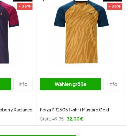
- 36%
- 36%
Info
Wählen größe
Info
spberry Radiance
Forza PR2505 T-shirt Mustard Gold
Statt:
49,95
32,00 €