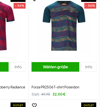
- 36%
- 36%
Info
Wählen größe
Info
spberry Radiance
Forza PR2506 T-shirt Poseidon
Statt:
49,95
32,00 €
OUTLET
OUTLET