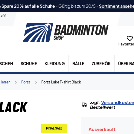
 Spare 20% auf alle Schuhe
-
Gültig bis zum 20/5
-
Sortiment anseh
ahl
Favoriten
ASCHEN
SCHUHE
KLEIDUNG
BÄLLE
ZUBEHÖR
ÜBER B
Herren
Forza
Forza Luke T-shirt Black
Black
zzgl.
Versandkoste
Bestellwert
Ausverkauft
FINAL SALE