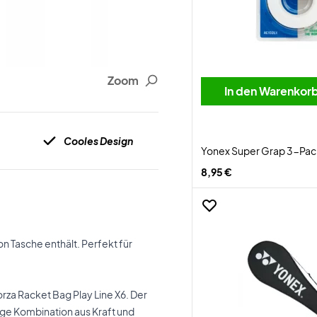
Zoom
In den Warenkor
Cooles Design
Yonex Super Grap 3-Pac
8,95 €
 Tasche enthält. Perfekt für
rza Racket Bag Play Line X6. Der
ige Kombination aus Kraft und