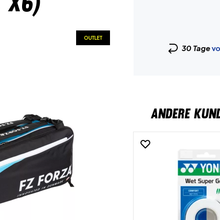
 X6)
OUTLET
30 Tage
vo
ANDERE KUN