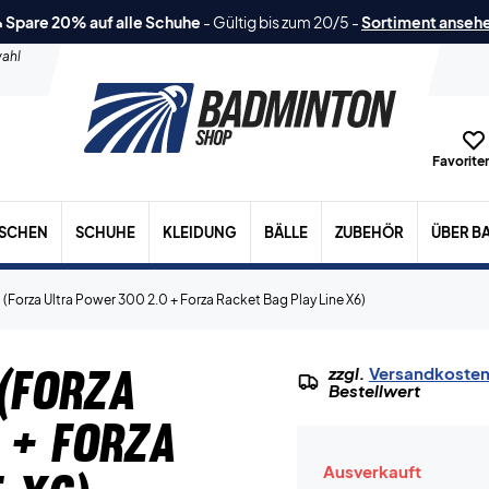
 Spare 20% auf alle Schuhe
-
Gültig bis zum 20/5
-
Sortiment anseh
ahl
Favoriten
ASCHEN
SCHUHE
KLEIDUNG
BÄLLE
ZUBEHÖR
ÜBER B
(Forza Ultra Power 300 2.0 + Forza Racket Bag Play Line X6)
(Forza
zzgl.
Versandkoste
Bestellwert
 + Forza
Ausverkauft