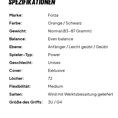
Spezifikationen
Marke:
Forza
Farbe:
Orange / Schwarz
Gewicht:
Normal (83-87 Gramm)
Balance:
Even balance
Ebene:
Anfänger / Leicht geübt / Geübt
Spieler-Typ:
Power
Geschlecht:
Unisex
Cover:
Exklusive
Löcher:
72
Flexibilität:
Medium
Saiten:
Wird mit Werktsbesaitung geliefert
Größe des Griffs:
3U / G4