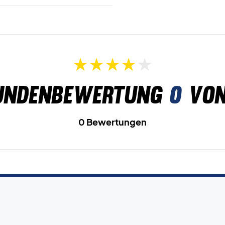
undenbewertung
0
von
0 Bewertungen