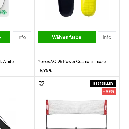
b
Info
Wählen farbe
Info
k White
Yonex AC195 Power Cushion+ Insole
16,95 €
BESTSELLER
- 59%