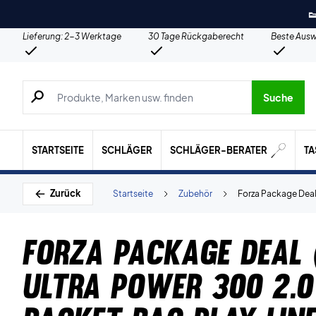

Lieferung: 2-3 Werktage
30 Tage Rückgaberecht
Beste Ausw
Suche nach Produkten, Marken usw.
Suche
STARTSEITE
SCHLÄGER
SCHLÄGER-BERATER
T
Zurück
Startseite
Zubehör
Forza Package Deal 
Forza Package Deal 
Ultra Power 300 2.0