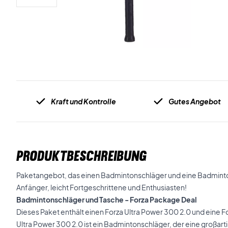
Kraft und Kontrolle
Gutes Angebot
PRODUKTBESCHREIBUNG
Paketangebot, das einen Badmintonschläger und eine Badminton
Anfänger, leicht Fortgeschrittene und Enthusiasten!
Badmintonschläger und Tasche - Forza Package Deal
Dieses Paket enthält einen Forza Ultra Power 300 2.0 und eine Fo
Ultra Power 300 2.0 ist ein Badmintonschläger, der eine großart