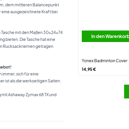
amm, dem mittleren Balancepunkt
ür eine ausgezeichnete Kraft bei
on-Tasche mit den Maßen 30x24x74
In den Warenkor
ung bieten. Die Tasche hat eine
aren Rucksackriemen getragen
Yonex Badminton Cover
gebot!
14,95 €
 immer, sich für eine
 ist als die werkseitigen Saiten.
g mit Ashaway Zymax 68 TX und