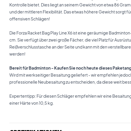
Kontrolle bietet. Dies liegt an seinem Gewicht von etwa 86 Gr
und der mittleren Flexibilität. Das etwas höhere Gewicht sorgt f
offensiven Schlägen!
Die Forza Racket Bag Play Line X6 ist eine geräumige Badmint
cm. Sie verfügt über zwei große Fächer, die viel Platz für Ausrüst
Reißverschlusstasche an der Seite und kann mit den verstellb
werden!
Bereit für Badminton - Kaufen Sie noch heute dieses Paketan
Wird mit werkseitiger Besaitung geliefert - wir empfehlen jedoch
professionelle Neubesaitung zu entscheiden, da diese weit besser
Expertentipp: Für diesen Schläger empfehlen wir eine Besaitun
einer Härte von 10,5 kg.