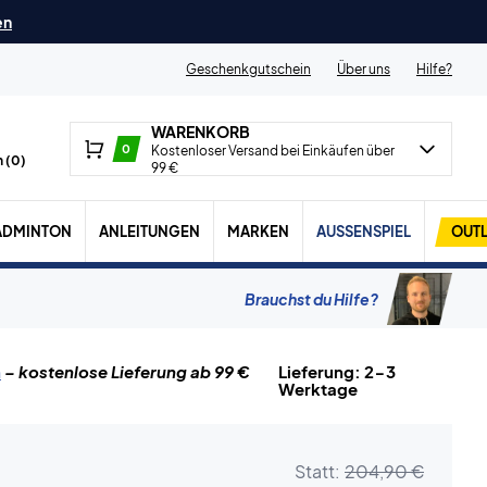
en
Geschenkgutschein
Über uns
Hilfe?
WARENKORB
0
Kostenloser Versand bei Einkäufen über
 (
0
)
99 €
ADMINTON
ANLEITUNGEN
MARKEN
AUSSENSPIEL
OUTL
Brauchst du Hilfe?
n
– kostenlose Lieferung ab 99 €
Lieferung: 2-3
Werktage
Statt:
204,90 €