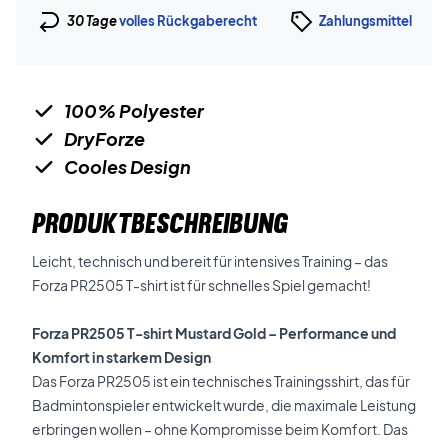
30 Tage
volles Rückgaberecht
Zahlungsmittel
100% Polyester
DryForze
Cooles Design
PRODUKTBESCHREIBUNG
Leicht, technisch und bereit für intensives Training – das
Forza PR2505 T-shirt ist für schnelles Spiel gemacht!
Forza PR2505 T-shirt Mustard Gold – Performance und
Komfort in starkem Design
Das Forza PR2505 ist ein technisches Trainingsshirt, das für
Badmintonspieler entwickelt wurde, die maximale Leistung
erbringen wollen – ohne Kompromisse beim Komfort. Das