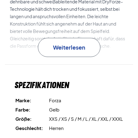
dehnbare und schweißableitende Material mit DryForze-
Technologie hält dich trocken und fokussiert, selbst bei
langen und anspruchsvollen Einheiten. Die leichte
Konstruktion fühlt sich angenehm auf der Haut an und
bietet volle Bewegungsfreiheit auf dem Spielfeld.
Gleichzeitig sorgt die Anti-Shrink-Eigenschaft dafür, dass
die Passform erhalten bleibt – Wäsche für Wäsche.
Weiterlesen
DryForze
Fortschrittliches Feuchtigkeitsmanagement hält
dich während des gesamten Trainings trocken und belüftet
– unabhängig von der Intensität.
Spezifikationen
Anti-Shrink
Das T-shirt behält seine Form und Größe im
Laufe der Zeit – auch nach wiederholtem Waschen und
Marke:
Forza
Tragen.
Farbe:
Gelb
Größe:
XXS / XS / S / M / L / XL / XXL / XXXL
Spiele mit Leichtigkeit und Power – kaufe das Forza
PR2505 T-shirt Mustard Gold jetzt!
Geschlecht:
Herren
Farbe: Mustard Gold