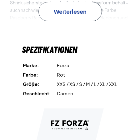
Shrink sicherstellt, dass das T-shirt seine Passform behält –
auch nach wiederholtem Waschen. Die frische Farbe
Weiterlesen
Raspberry Radiance verleiht einen energiegeladenen und
sportlichen Ausdruck.
DryForze
Effektives Feuchtigkeitsmanagement und
Spezifikationen
Belüftung halten dich während des gesamten Trainings
trocken, komfortabel und in Bestform.
Marke:
Forza
Anti-Shrink
Der Stoff behält seine Form und Passform –
Farbe:
Rot
auch nach häufigem Gebrauch und Waschen.
Größe:
XXS / XS / S / M / L / XL / XXL
Fühle dich stark und komfortabel – kaufe das Forza
Geschlecht:
Damen
PR2507 Women T-shirt Raspberry Radiance jetzt!
Farbe: Raspberry Radiance
Material: 100% Polyester