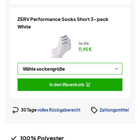
ZERV Performance Socks Short 3-pack
White
16,95
11,95
€
In den Warenkorb
30 Tage
volles Rückgaberecht
Zahlungsmittel
100% Polyester