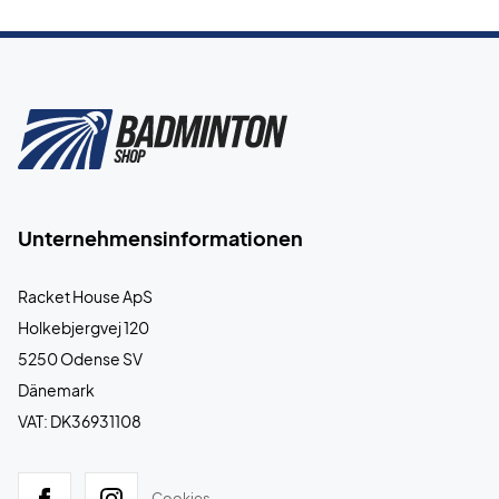
Unternehmensinformationen
Racket House ApS
Holkebjergvej 120
5250 Odense SV
Dänemark
VAT: DK36931108
Cookies