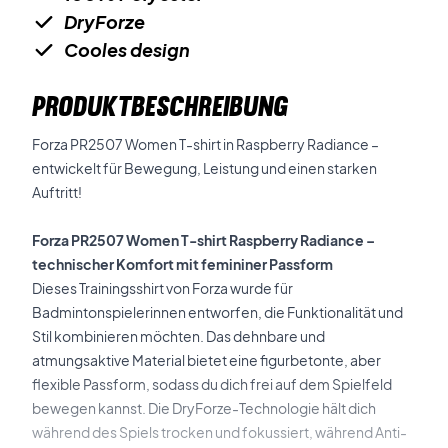
DryForze
Cooles design
PRODUKTBESCHREIBUNG
Forza PR2507 Women T-shirt in Raspberry Radiance –
entwickelt für Bewegung, Leistung und einen starken
Auftritt!
Forza PR2507 Women T-shirt Raspberry Radiance –
technischer Komfort mit femininer Passform
Dieses Trainingsshirt von Forza wurde für
Badmintonspielerinnen entworfen, die Funktionalität und
Stil kombinieren möchten. Das dehnbare und
atmungsaktive Material bietet eine figurbetonte, aber
flexible Passform, sodass du dich frei auf dem Spielfeld
bewegen kannst. Die DryForze-Technologie hält dich
während des Spiels trocken und fokussiert, während Anti-