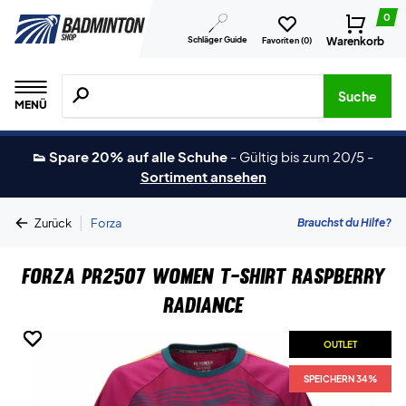
0
Schläger Guide
Warenkorb
Favoriten (
0
)
Suche nach Produkten, Marken usw.
Suche
MENÜ
👟 Spare 20% auf alle Schuhe
-
Gültig bis zum 20/5
-
Sortiment ansehen
|
Brauchst du Hilfe?
Zurück
Forza
Forza PR2507 Women T-shirt Raspberry
Radiance
OUTLET
OUTLET
OUTLET
OUTLET
SPEICHERN 34%
SPEICHERN 34%
SPEICHERN 34%
SPEICHERN 34%