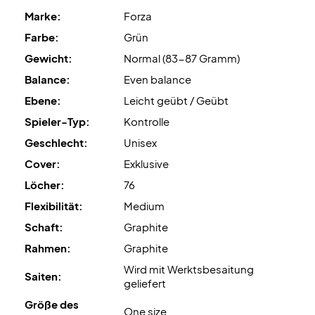
Expertentipp:
Wir empfehlen Ashaway Zymax 68 TX mit
Marke:
Forza
10,5 kg Besaitungshärte.
Farbe:
Grün
Wird
ohne Hülle
geliefert.
Gewicht:
Normal (83-87 Gramm)
Balance:
Even balance
Ebene:
Leicht geübt / Geübt
Spieler-Typ:
Kontrolle
Geschlecht:
Unisex
Cover:
Exklusive
Löcher:
76
Flexibilität:
Medium
Schaft:
Graphite
Rahmen:
Graphite
Wird mit Werktsbesaitung
Saiten:
geliefert
Größe des
One size