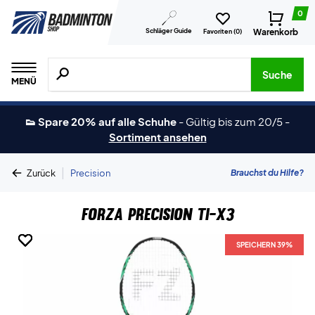
0
Schläger Guide
Warenkorb
Favoriten (
0
)
Suche nach Produkten, Marken usw.
Suche
MENÜ
👟 Spare 20% auf alle Schuhe
-
Gültig bis zum 20/5
-
Sortiment ansehen
|
Brauchst du Hilfe?
Zurück
Precision
Forza Precision TI-X3
SPEICHERN 39%
SPEICHERN 39%
SPEICHERN 39%
SPEICHERN 39%
SPEICHERN 39%
SPEICHERN 39%