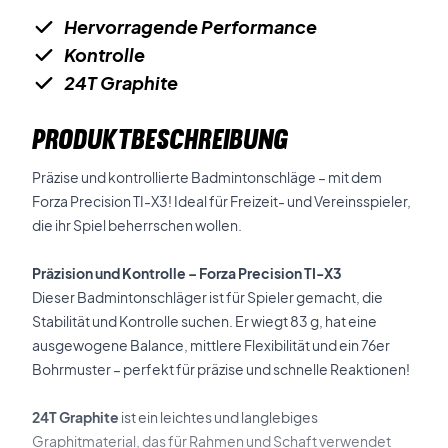
Hervorragende Performance
Kontrolle
24T Graphite
PRODUKTBESCHREIBUNG
Präzise und kontrollierte Badmintonschläge – mit dem
Forza Precision TI-X3! Ideal für Freizeit- und Vereinsspieler,
die ihr Spiel beherrschen wollen.
Präzision und Kontrolle – Forza Precision TI-X3
Dieser Badmintonschläger ist für Spieler gemacht, die
Stabilität und Kontrolle suchen. Er wiegt 83 g, hat eine
ausgewogene Balance, mittlere Flexibilität und ein 76er
Bohrmuster – perfekt für präzise und schnelle Reaktionen!
24T Graphite
ist ein leichtes und langlebiges
Graphitmaterial, das für Rahmen und Schaft verwendet